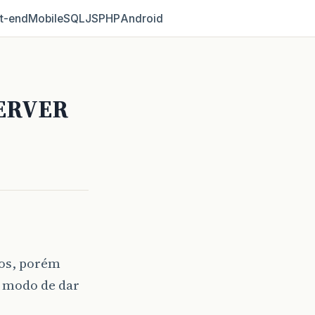
t‑end
Mobile
SQL
JS
PHP
Android
 SERVER
dos, porém
m modo de dar