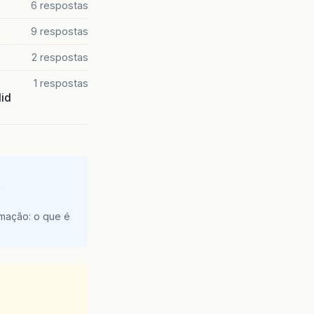
6 respostas
9 respostas
2 respostas
1 respostas
lid
e
amação: o que é