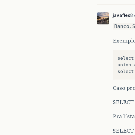
javaflex
8 
Banco.
Exemplo
select
union
select
Caso pr
SELECT 
Pra list
SELECT