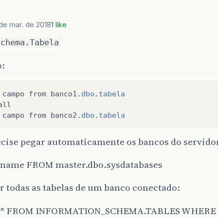
de mar. de 2018
1 like
Schema.Tabela
:
campo
from
banco1
.
dbo
.
tabela
all
campo
from
banco2
.
dbo
.
tabela
ecise pegar automaticamente os bancos do servido
name FROM master.dbo.sysdatabases
ar todas as tabelas de um banco conectado:
 * FROM INFORMATION_SCHEMA.TABLES WHERE