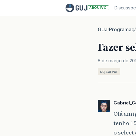
Discussoe
ARQUIVO
GUJ
Programaç
/
Fazer s
8 de março de 20
sqlserver
Gabriel_C
Olá amig
tenho 15
o select