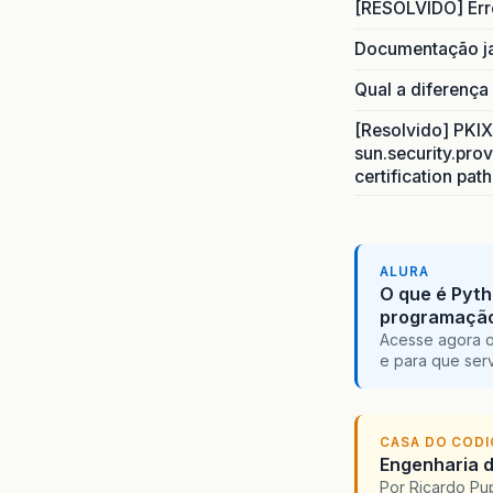
[RESOLVIDO] Err
Documentação j
Qual a diferença
[Resolvido] PKIX 
sun.security.prov
certification pat
ALURA
O que é Pyth
programaçã
Acesse agora o
e para que serv
CASA DO COD
Engenharia d
Por Ricardo P