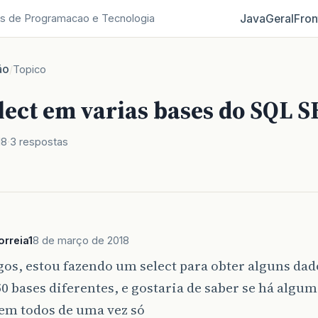
Java
Geral
Fron
s de Programacao e Tecnologia
ão
/
Topico
elect em varias bases do SQL
18
3 respostas
orreia1
8 de março de 2018
os, estou fazendo um select para obter alguns da
0 bases diferentes, e gostaria de saber se há algu
 em todos de uma vez só