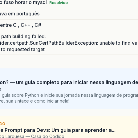
o fuso horario mysql
Resolvido
ava em português
 entre C , C++ , C#
path building failed:
ider.certpath.SunCertPathBuilderException: unable to find va
h to requested target
on? — um guia completo para iniciar nessa linguagem d
o
 guia sobre Python e inicie sua jornada nessa linguagem de progr
e, sua sintaxe e como iniciar nela!
IGO
e Prompt para Devs: Um guia para aprender a...
upo Larguesa — Casa do Codigo