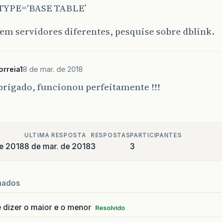
TYPE=‘BASE TABLE’
em servidores diferentes, pesquise sobre dblink.
orreia1
8 de mar. de 2018
rigado, funcionou perfeitamente !!!
ULTIMA RESPOSTA
RESPOSTAS
PARTICIPANTES
e 2018
8 de mar. de 2018
3
3
nados
 dizer o maior e o menor
Resolvido