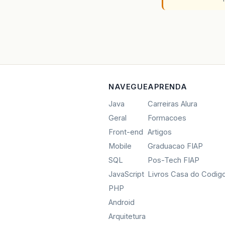
NAVEGUE
APRENDA
Java
Carreiras Alura
Geral
Formacoes
Front-end
Artigos
Mobile
Graduacao FIAP
SQL
Pos-Tech FIAP
JavaScript
Livros Casa do Codig
PHP
Android
Arquitetura