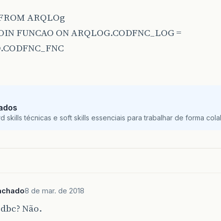
* FROM ARQLOg
JOIN FUNCAO ON ARQLOG.CODFNC_LOG =
.CODFNC_FNC
Dados
skills técnicas e soft skills essenciais para trabalhar de forma colab
achado
8 de mar. de 2018
jdbc? Não.