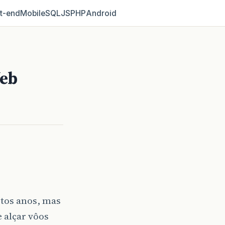
t‑end
Mobile
SQL
JS
PHP
Android
Web
tos anos, mas
 alçar vôos