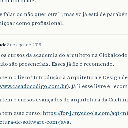
 a maturidade.
 falar oq não quer ouvir, mas vc já está de parabé
eiçoar como profissional.
uda
2 de ago. de 2016
 os cursos da academia do arquiteto na Globalcod
ão são presenciais. Esses já fiz e recomendo.
tem o livro “Introdução à Arquitetura e Design de
//www.casadocodigo.com.br
). Já li esse livre e reco
tem o cursos avançados de arquitetura da Caelum
tem esse curso:
https://for-j.myedools.com/aqt-m
tetura-de-software-com-java
.