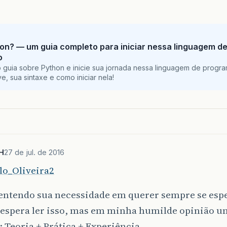
on? — um guia completo para iniciar nessa linguagem d
o
 guia sobre Python e inicie sua jornada nessa linguagem de progr
e, sua sintaxe e como iniciar nela!
H
27 de jul. de 2016
o_Oliveira2
ntendo sua necessidade em querer sempre se espec
 espera ler isso, mas em minha humilde opinião u
 Teoria + Prática + Experiência.