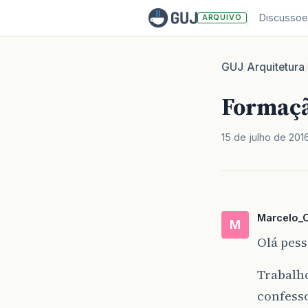
Discussoe
ARQUIVO
GUJ
Arquitetura
/
/
Formaçã
15 de julho de 201
Marcelo_O
M
Olá pess
Trabalh
confesso