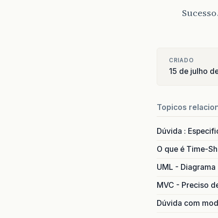
Sucesso
CRIADO
15 de julho d
Topicos relacio
Dúvida : Especif
O que é Time-Sh
UML - Diagrama 
MVC - Preciso d
Dúvida com mode