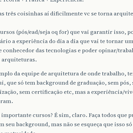
s três coisinhas aí dificilmente vc se torna arqui
ursos (pós/ead/seja oq for) que vai garantir isso, p
ário a experiência do dia a dia que vai te tornar um
e conhecedor das tecnologias e poder opinar/trab
 arquiteturas.
mplo da equipe de arquitetura de onde trabalho, t
ui, que só tem background de graduação, sem pós,
ização, sem certificação etc, mas a experiência/vi
aram.
 importante cursos? É sim, claro. Faça todos que p
m seu background, mas não se esqueça que isso s