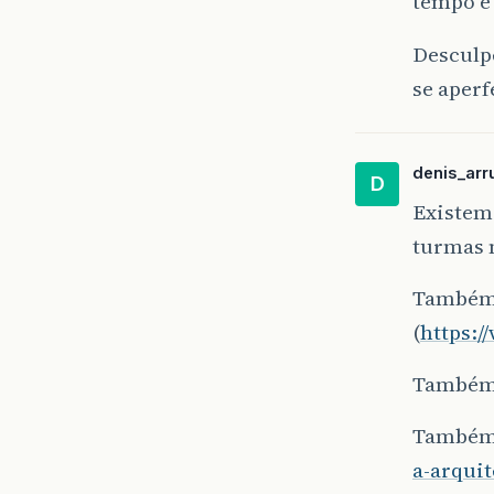
tempo e
Desculpe
se aperf
denis_arr
D
Existem
turmas n
Também 
(
https:
Também 
Também 
a-arqui