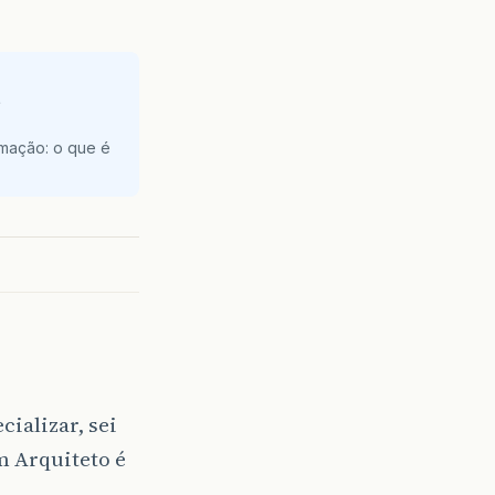
e
amação: o que é
ializar, sei
m Arquiteto é