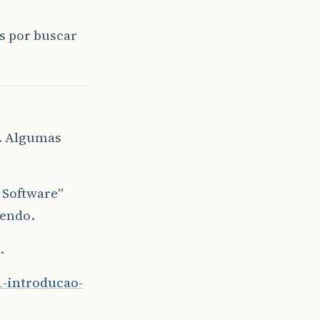
ns por buscar
e. Algumas
 Software”
mendo.
.
1-introducao-