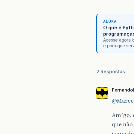
ALURA
O que é Pyth
programaçã
Acesse agora o
e para que serv
2 Respostas
Fernando
@Marcel
Amigo, e
que não
soma de: