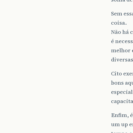
Sem essa
coisa.
Não há c
é necess
melhor 
diversas
Cito exe
bons aq
especial
capacit
Enfim, é
um up e