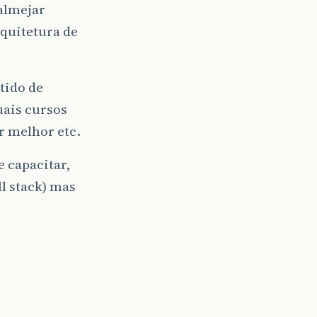
 almejar
rquitetura de
tido de
uais cursos
r melhor etc.
e capacitar,
l stack) mas