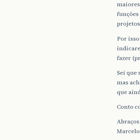
maiores 
funções 
projetos
Por isso
indicar
fazer (p
Sei que 
mas ach
que aind
Conto co
Abraços
Marcelo