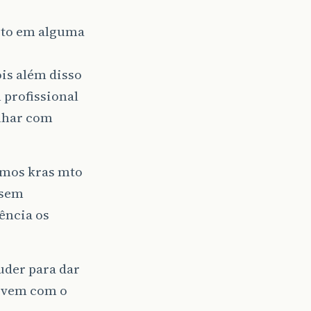
teto em alguma
ois além disso
 profissional
alhar com
emos kras mto
 sem
vência os
uder para dar
ó vem com o