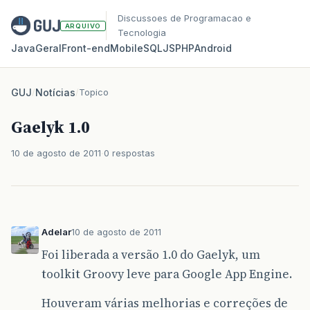
Discussoes de Programacao e
ARQUIVO
Tecnologia
Java
Geral
Front‑end
Mobile
SQL
JS
PHP
Android
GUJ
/
Notícias
/
Topico
Gaelyk 1.0
10 de agosto de 2011
0 respostas
Adelar
10 de agosto de 2011
Foi liberada a versão 1.0 do Gaelyk, um
toolkit Groovy leve para Google App Engine.
Houveram várias melhorias e correções de