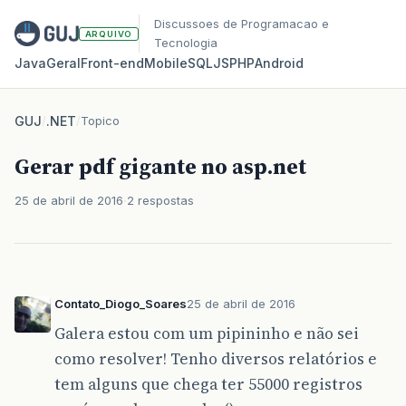
Discussoes de Programacao e
ARQUIVO
Tecnologia
Java
Geral
Front‑end
Mobile
SQL
JS
PHP
Android
GUJ
/
.NET
/
Topico
Gerar pdf gigante no asp.net
25 de abril de 2016
2 respostas
Contato_Diogo_Soares
25 de abril de 2016
Galera estou com um pipininho e não sei
como resolver! Tenho diversos relatórios e
tem alguns que chega ter 55000 registros