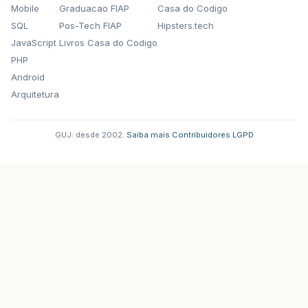
Mobile
Graduacao FIAP
Casa do Codigo
SQL
Pos-Tech FIAP
Hipsters.tech
JavaScript
Livros Casa do Codigo
PHP
Android
Arquitetura
GUJ: desde 2002.
·
Saiba mais
·
Contribuidores
·
LGPD