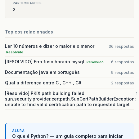
PARTICIPANTES
2
Topicos relacionados
Ler 10 números e dizer o maior e o menor
36 respostas
Resolvido
[RESOLVIDO] Erro fuso horario mysql
6 respostas
Resolvido
Documentação java em português
9 respostas
Qual a diferença entre C , C++ , C#
2 respostas
[Resolvido] PKIX path building failed:
1
sun.security.provider.certpath.SunCertPathBuilderException:
unable to find valid certification path to requested target
ALURA
O que é Python? — um guia completo para iniciar