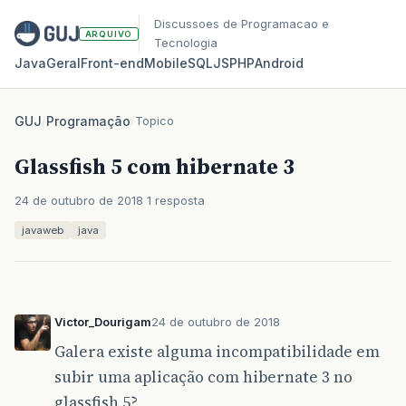
Discussoes de Programacao e
ARQUIVO
Tecnologia
Java
Geral
Front‑end
Mobile
SQL
JS
PHP
Android
GUJ
/
Programação
/
Topico
Glassfish 5 com hibernate 3
24 de outubro de 2018
1 resposta
javaweb
java
Victor_Dourigam
24 de outubro de 2018
Galera existe alguma incompatibilidade em
subir uma aplicação com hibernate 3 no
glassfish 5?