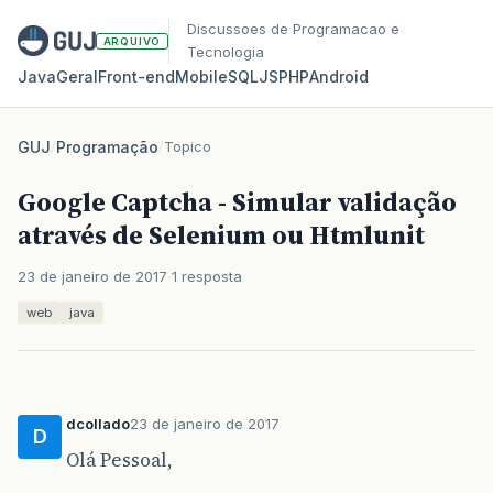
Discussoes de Programacao e
ARQUIVO
Tecnologia
Java
Geral
Front‑end
Mobile
SQL
JS
PHP
Android
GUJ
/
Programação
/
Topico
Google Captcha - Simular validação
através de Selenium ou Htmlunit
23 de janeiro de 2017
1 resposta
web
java
dcollado
23 de janeiro de 2017
D
Olá Pessoal,