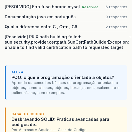
[RESOLVIDO] Erro fuso horario mysql
6 respostas
Resolvido
Documentação java em português
9 respostas
Qual a diferença entre C , C++ , C#
2 respostas
[Resolvido] PKIX path building failed:
1
sun.security.provider.certpath.SunCertPathBuilderException:
unable to find valid certification path to requested target
ALURA
POO: o que é programação orientada a objetos?
Aprenda os conceitos básicos da programação orientada a
objetos, como classes, objetos, herança, encapsulamento e
polimorfismo, com exemplos.
CASA DO CODIGO
Desbravando SOLID: Praticas avancadas para
codigos de...
Por Alexandre Aquiles — Casa do Codigo