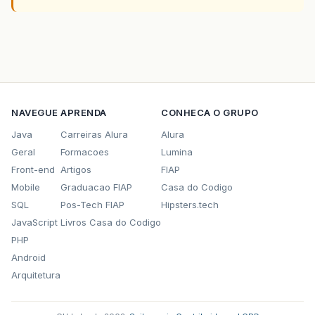
NAVEGUE
APRENDA
CONHECA O GRUPO
Java
Carreiras Alura
Alura
Geral
Formacoes
Lumina
Front-end
Artigos
FIAP
Mobile
Graduacao FIAP
Casa do Codigo
SQL
Pos-Tech FIAP
Hipsters.tech
JavaScript
Livros Casa do Codigo
PHP
Android
Arquitetura