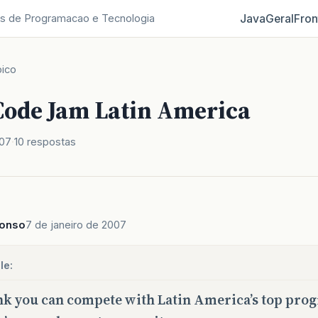
Java
Geral
Fron
s de Programacao e Tecnologia
ico
Code Jam Latin America
007
10 respostas
fonso
7 de janeiro de 2007
le:
nk you can compete with Latin America’s top pr