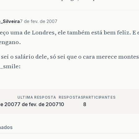
_Silveira
7 de fev. de 2007
ço uma de Londres, ele também está bem feliz. E 
engano.
sei o salário dele, só sei que o cara merece monte
ULTIMA RESPOSTA
RESPOSTAS
PARTICIPANTES
 de 2007
7 de fev. de 2007
10
8
nados