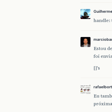
Guilherme
handle: 
marcioba
Estou de
foi env
[]'s
rafaelbort
Eu tamb
próxima