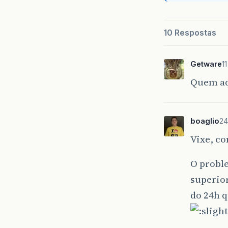
10 Respostas
Getware
1
Quem aq
boaglio
24
Vixe, co
O proble
superio
do 24h q