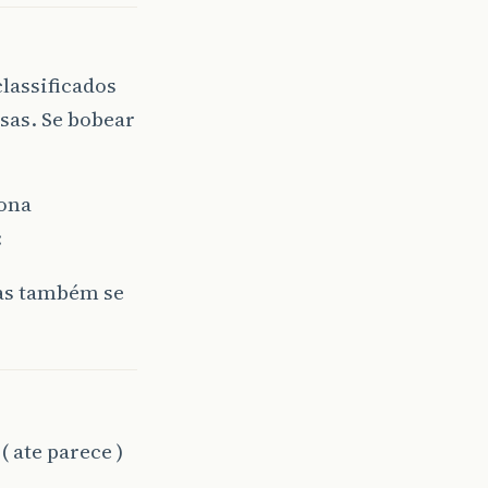
classificados
sas. Se bobear
iona
mas também se
( ate parece )