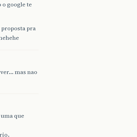
 o google te
 proposta pra
 hehehe
 ver… mas nao
e uma que
rio.