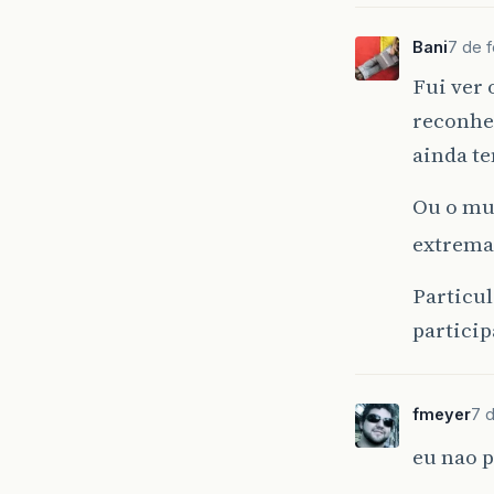
Bani
7 de 
Fui ver 
reconhec
ainda t
Ou o mu
extrema
Particu
particip
fmeyer
7 
eu nao p