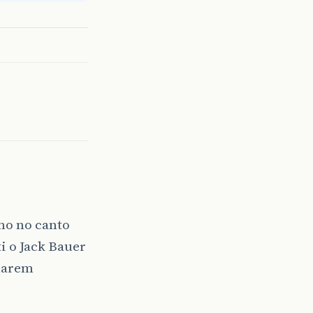
ho no canto
i o Jack Bauer
onarem