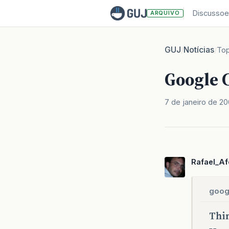
Discussoe
ARQUIVO
GUJ
Notícias
/
/
Top
Google 
7 de janeiro de 2
Rafael_A
goog
Thi