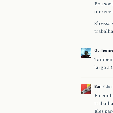
Boa sort
ofereceu
S’o essa
trabalha
Guilherme
Tambem 
largo a 
Bani
7 de 
Eu conh
trabalha
Eles par