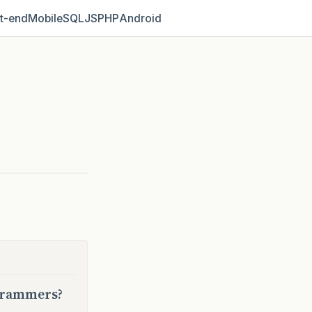
t‑end
Mobile
SQL
JS
PHP
Android
ogrammers?