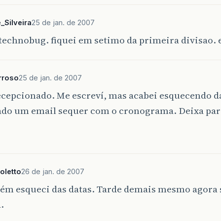
_Silveira
25 de jan. de 2007
technobug. fiquei em setimo da primeira divisao. e
rroso
25 de jan. de 2007
cepcionado. Me escreví, mas acabei esquecendo da
iado um email sequer com o cronograma. Deixa par
oletto
26 de jan. de 2007
ém esqueci das datas. Tarde demais mesmo agora 
.