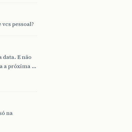
 vcs pessoal?
 data. E não
a a próxima …
só na