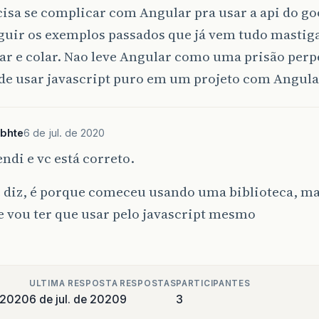
isa se complicar com Angular pra usar a api do g
guir os exemplos passados que já vem tudo mastig
ar e colar. Nao leve Angular como uma prisão perp
de usar javascript puro em um projeto com Angula
ebhte
6 de jul. de 2020
ndi e vc está correto.
 diz, é porque comeceu usando uma biblioteca, ma
 vou ter que usar pelo javascript mesmo
ULTIMA RESPOSTA
RESPOSTAS
PARTICIPANTES
e 2020
6 de jul. de 2020
9
3