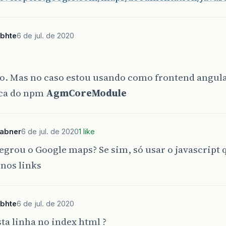
ebhte
6 de jul. de 2020
o. Mas no caso estou usando como frontend angul
eca do npm
AgmCoreModule
sabner
6 de jul. de 2020
1 like
tegrou o Google maps? Se sim, só usar o javascript 
nos links
ebhte
6 de jul. de 2020
sta linha no index html ?