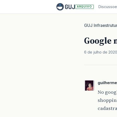
Discussoe
ARQUIVO
GUJ
Infraestrutu
/
Google 
6 de julho de 202
guilherm
No goog
shoppin
cadastr