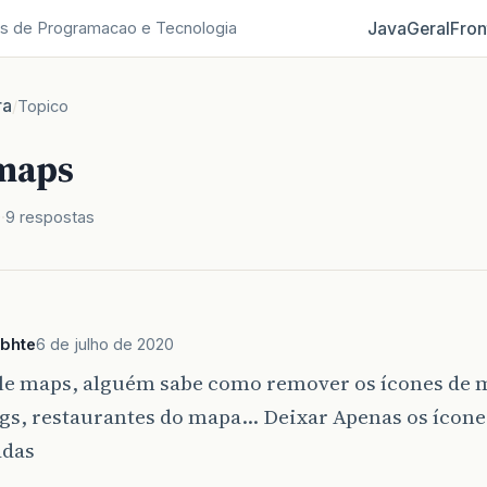
Java
Geral
Fron
s de Programacao e Tecnologia
ra
/
Topico
maps
0
9 respostas
ebhte
6 de julho de 2020
le maps, alguém sabe como remover os ícones de 
gs, restaurantes do mapa… Deixar Apenas os ícone
adas