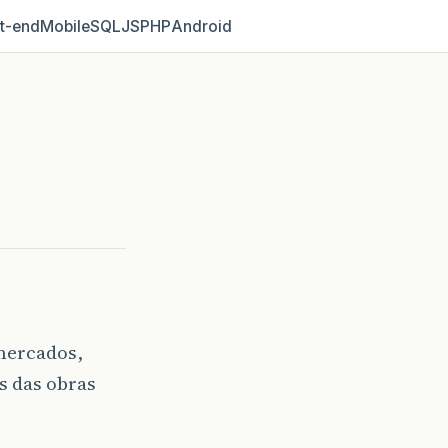
t‑end
Mobile
SQL
JS
PHP
Android
mercados,
s das obras