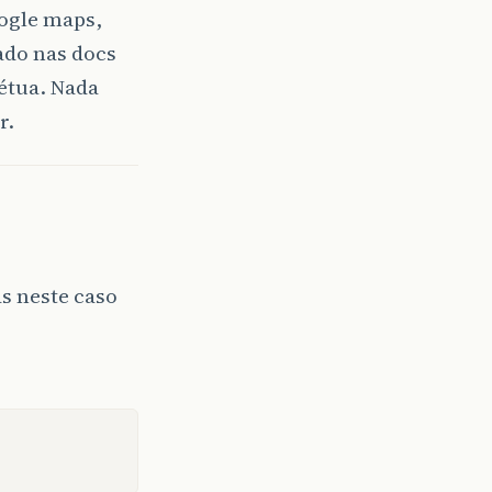
oogle maps,
ado nas docs
étua. Nada
r.
s neste caso