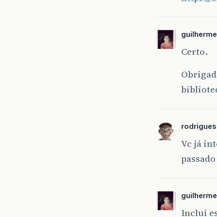
guilherm
Certo.
Obrigad
bibliot
rodrigue
Vc já in
passado 
guilherm
Inclui e