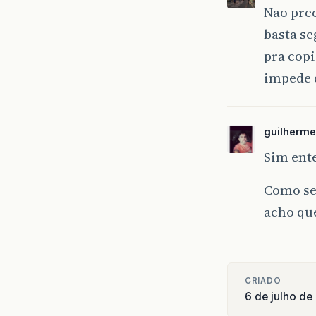
Nao prec
basta se
pra copi
impede 
guilherm
Sim ente
Como se
acho que
CRIADO
6 de julho d