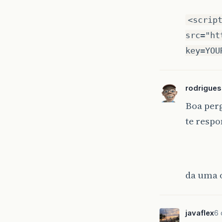
<scrip
src="ht
key=YOU
rodrigue
Boa perg
te resp
da uma o
javaflex
6 