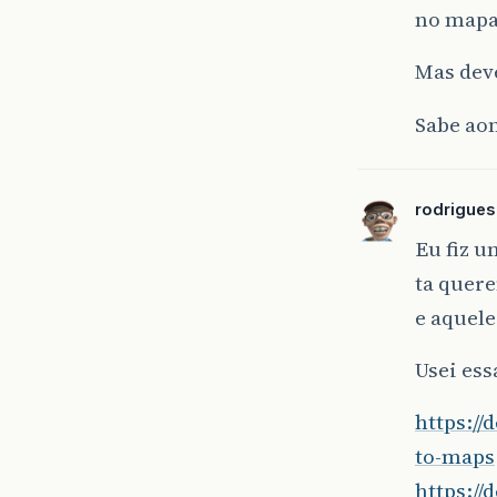
no mapa
Mas deve
Sabe aon
rodrigue
Eu fiz u
ta quere
e aquele
Usei ess
https:/
to-maps
https:/