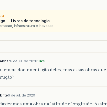
IGO
go — Livros de tecnologia
amacao, infraestrutura e inovacao
sabner
6 de jul. de 2020
1 like
o tem na documentação deles, mas essas obras que v
trução?
ebhte
6 de jul. de 2020
dastramos uma obra na latitude e longitude. Assim