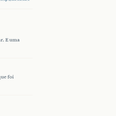
ar. E uma
que foi