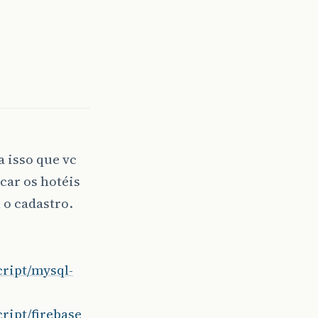
 isso que vc
car os hotéis
 o cadastro.
ript/mysql-
ript/firebase