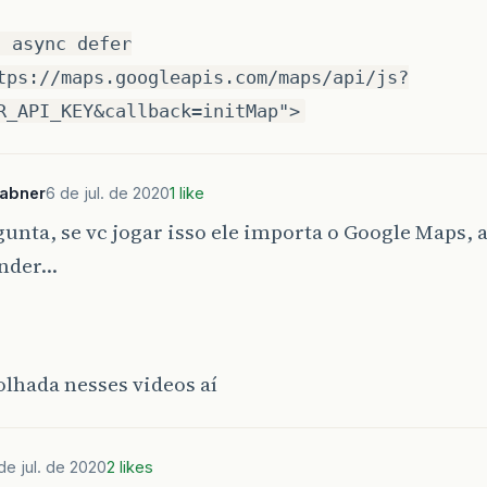
t async defer
tps://maps.googleapis.com/maps/api/js?
R_API_KEY&callback=initMap">
sabner
6 de jul. de 2020
1 like
unta, se vc jogar isso ele importa o Google Maps, 
onder…
lhada nesses videos aí
de jul. de 2020
2 likes