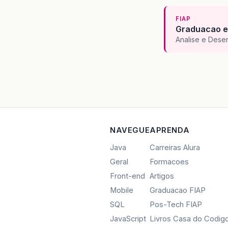
FIAP
Graduacao e
Analise e Dese
NAVEGUE
APRENDA
Java
Carreiras Alura
Geral
Formacoes
Front-end
Artigos
Mobile
Graduacao FIAP
SQL
Pos-Tech FIAP
JavaScript
Livros Casa do Codig