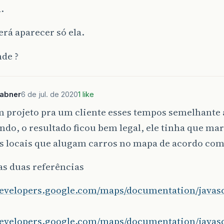
.
rá aparecer só ela.
de ?
sabner
6 de jul. de 2020
1 like
m projeto pra um cliente esses tempos semelhante a
ndo, o resultado ficou bem legal, ele tinha que mar
s locais que alugam carros no mapa de acordo com
as duas referências
/developers.google.com/maps/documentation/javasc
/developers.google.com/maps/documentation/javasc