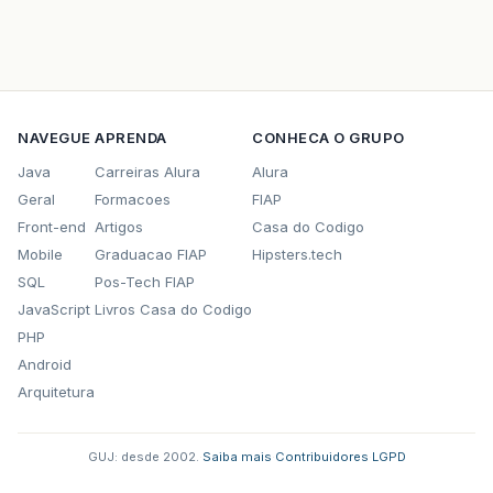
NAVEGUE
APRENDA
CONHECA O GRUPO
Java
Carreiras Alura
Alura
Geral
Formacoes
FIAP
Front-end
Artigos
Casa do Codigo
Mobile
Graduacao FIAP
Hipsters.tech
SQL
Pos-Tech FIAP
JavaScript
Livros Casa do Codigo
PHP
Android
Arquitetura
GUJ: desde 2002.
·
Saiba mais
·
Contribuidores
·
LGPD