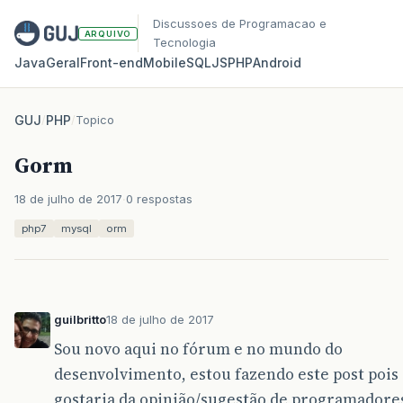
Discussoes de Programacao e
ARQUIVO
Tecnologia
Java
Geral
Front‑end
Mobile
SQL
JS
PHP
Android
GUJ
/
PHP
/
Topico
Gorm
18 de julho de 2017
0 respostas
php7
mysql
orm
guilbritto
18 de julho de 2017
Sou novo aqui no fórum e no mundo do
desenvolvimento, estou fazendo este post pois
gostaria da opinião/sugestão de programadore