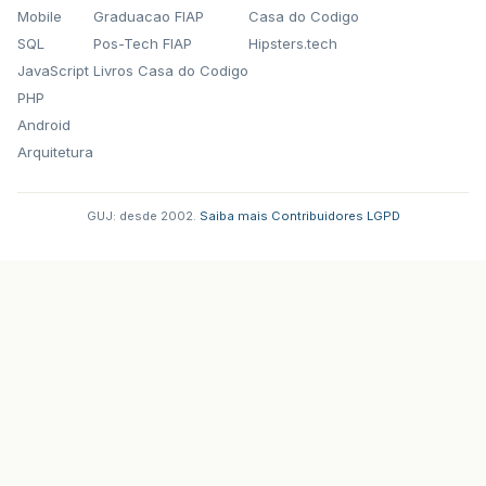
Mobile
Graduacao FIAP
Casa do Codigo
SQL
Pos-Tech FIAP
Hipsters.tech
JavaScript
Livros Casa do Codigo
PHP
Android
Arquitetura
GUJ: desde 2002.
·
Saiba mais
·
Contribuidores
·
LGPD