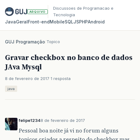
Discussoes de Programacao e
ARQUIVO
Tecnologia
Java
Geral
Front‑end
Mobile
SQL
JS
PHP
Android
GUJ
/
Programação
/
Topico
Gravar checkbox no banco de dados
JAva Mysql
8 de fevereiro de 2017
1 resposta
java
felipe1234
8 de fevereiro de 2017
Pessoal boa noite já vi no forum alguns
topicos criados a respeito do checkbox mas