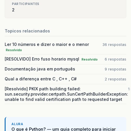
PARTICIPANTES
2
Topicos relacionados
Ler 10 números e dizer o maior e o menor
36 respostas
Resolvido
[RESOLVIDO] Erro fuso horario mysql
6 respostas
Resolvido
Documentação java em português
9 respostas
Qual a diferença entre C , C++ , C#
2 respostas
[Resolvido] PKIX path building failed:
1
sun.security.provider.certpath.SunCertPathBuilderException:
unable to find valid certification path to requested target
ALURA
O que é Python? — um guia completo para iniciar