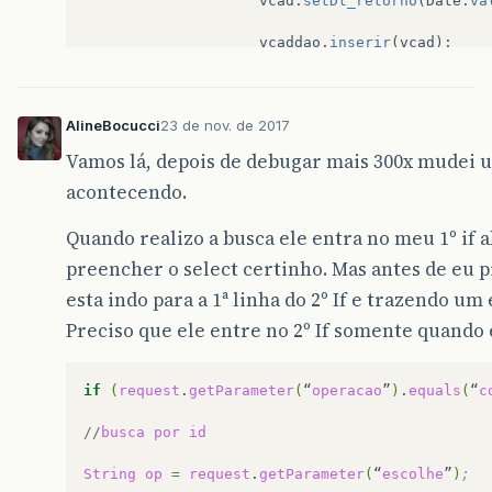
vcad
.
setDt_retorno
(
Date
.
va
vcaddao
.
inserir
(
vcad
);
response
.
sendRedirect
(
"adm
</
}
</
div
>
</
div
>
AlineBocucci
23 de nov. de 2017
request
.
getRequestDispatcher
(
"
<
div
class
<
label
Vamos lá, depois de debugar mais 300x mudei u
try
{
<
div
c
acontecendo.
<
s
}
catch
(
NumberFormatException
}
Quando realizo a busca ele entra no meu 1º if a
}
preencher o select certinho. Mas antes de eu p
</
}
esta indo para a 1ª linha do 2º If e trazendo u
</
div
>
</
div
>
Preciso que ele entre no 2º If somente quando e
<
div
class
<
label
<
div
c
if
(
request
.
getParameter
(
“
operacao
”
)
.
equals
(
“
c
<
s
//
busca
por
id
String
op
=
request
.
getParameter
(
“
escolhe
”
)
;
</