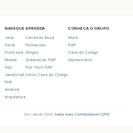
NAVEGUE
APRENDA
CONHECA O GRUPO
Java
Carreiras Alura
Alura
Geral
Formacoes
FIAP
Front-end
Artigos
Casa do Codigo
Mobile
Graduacao FIAP
Hipsters.tech
SQL
Pos-Tech FIAP
JavaScript
Livros Casa do Codigo
PHP
Android
Arquitetura
GUJ: desde 2002.
·
Saiba mais
·
Contribuidores
·
LGPD