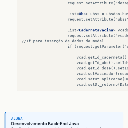
                    request.setAttribute("dosag
                    List
<
Ubs
>
 ubss = ubsdao.bus
                    request.setAttribute("ubss"
                    List
<
CadernetaVacina
>
 vcad
                    request.setAttribute("vcads
//If para inserção de dados da modal

                    if (request.getParameter("o
                        vcad.getId_caderneta()
                        vcad.getId_ubs().setId
                        vcad.getId_dose().setI
                        vcad.setVacinador(reque
                        vcad.setDt_aplicacao(D
                        vcad.setDt_retorno(Date
                        vcaddao.inserir(vcad);

                        response.sendRedirect("
                    }

ALURA
                    request.getRequestDispatch
Desenvolvimento Back-End Java