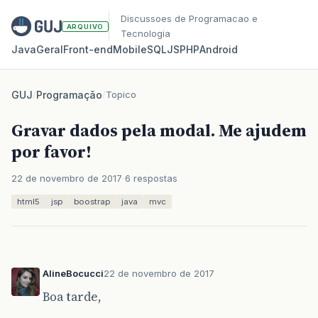
Discussoes de Programacao e
ARQUIVO
Tecnologia
Java
Geral
Front‑end
Mobile
SQL
JS
PHP
Android
GUJ
/
Programação
/
Topico
Gravar dados pela modal. Me ajudem
por favor!
22 de novembro de 2017
6 respostas
html5
jsp
boostrap
java
mvc
AlineBocucci
22 de novembro de 2017
Boa tarde,