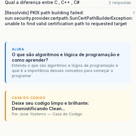
Qual a diferença entre C , C++ , C#
2 respostas
</
html
>
[Resolvido] PKIX path building failed:
1
sun.security.provider.certpath.SunCertPathBuilderException:
unable to find valid certification path to requested target
ALURA
O que são algoritmos e lógica de programação e
como aprender?
Entenda o que são algoritmos e lógica de programação e
qual é a importância desses conceitos para começar a
programar
CASA DO CODIGO
Deixe seu codigo limpo e brilhante:
Desmistificando Clean...
Por Jose Yoshiriro — Casa do Codigo