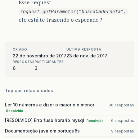
Esse request
<
html
>
<
head
>
request.getParameter(“buscaCaderneta”)
<
meta
http-equiv
=
"Content-Type"
conten
ele está te trazendo o esperado ?
<
link
rel
=
"stylesheet"
href
=
"https://m
<
script
src
=
"https://ajax.googleapis.c
<
script
src
=
"https://maxcdn.bootstrapc
<
title
>
Lista de Carteirinha
</
title
>
</
head
>
CRIADO
ULTIMA RESPOSTA
<
body
>
22 de novembro de 2017
23 de nov. de 2017
<
c:import
url
=
"menu.jsp"
></
c:import
>
<
div
class
=
"container"
>
RESPOSTAS
PARTICIPANTES
6
3
<
form
action
=
"<c:url value="
/
C
<
input
type
=
"hidden"
name
=
"ope
<
div
class
=
"modal-body"
align
=
<
h4
class
=
"modal-title"
><
f
Topicos relacionados
<
input
type
=
"radio"
name
=
"
<
input
type
=
"radio"
name
=
"
<
input
type
=
"text"
name
=
"b
Ler 10 números e dizer o maior e o menor
36 respostas
<
input
type
=
"submit"
name
=
Resolvido
</
div
>
[RESOLVIDO] Erro fuso horario mysql
6 respostas
Resolvido
</
form
>
Documentação java em português
9 respostas
</
div
>
</
body
>