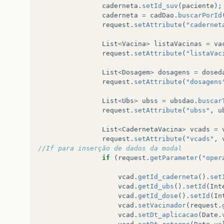
caderneta
.
setId_suv
(
paciente
);
<
th
>
Data de Nascimento
caderneta
=
cadDao
.
buscarPorId
<
td
>
${caderneta.id_suv
request
.
setAttribute
(
"cadernet
</
tr
>
</
table
>
List
<
Vacina
>
listaVacinas
=
va
</
div
>
request
.
setAttribute
(
"listaVac
<
br
>
List
<
Dosagem
>
dosagens
=
dosed
<
button
type
=
"button"
class
=
"btn b
request
.
setAttribute
(
"dosagens
<
form
action
=
"<c:url value="
/
Cader
List
<
Ubs
>
ubss
=
ubsdao
.
buscar
<
div
class
=
"modal fade"
id
=
"Va
request
.
setAttribute
(
"ubss"
,
u
<
div
class
=
"modal-dialog"
>
<
div
class
=
"modal-cont
List
<
CadernetaVacina
>
vcads
=
<
div
class
=
"modal-
request
.
setAttribute
(
"vcads"
,
<
h4
class
=
"mod
//If para inserção de dados da modal
</
div
>
if
(
request
.
getParameter
(
"oper
<
div
class
=
"modal-
vcad
.
getId_caderneta
().
set
<
fieldset
>
vcad
.
getId_ubs
().
setId
(
Int
<
div
class
vcad
.
getId_dose
().
setId
(
In
<
label
vcad
.
setVacinador
(
request
.
<
div
c
vcad
.
setDt_aplicacao
(
Date
.
<
s