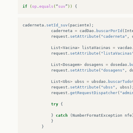
</
div
>
if
(
op
.
equals
(
“
suv
”
))
</
div
>
<
div
class
<
label
caderneta
.
setId_suv
(
paciente
);
<
div
c
caderneta
=
cadDao
.
buscarPorId
(
Int
<
i
request
.
setAttribute
(
"caderneta"
,
</
div
>
</
div
>
List
<
Vacina
>
listaVacinas
=
vacdao
<
div
class
request
.
setAttribute
(
"listaVacinas
<
label
<
div
c
List
<
Dosagem
>
dosagens
=
dosedao
.
b
<
i
request
.
setAttribute
(
"dosagens"
,
d
</
div
>
</
div
>
List
<
Ubs
>
ubss
=
ubsdao
.
buscarTudo
<
div
class
request
.
setAttribute
(
"ubss"
,
ubss
)
<
label
request
.
getRequestDispatcher
(
"admi
<
div
c
<
i
try
{
</
div
>
</
div
>
}
catch
(
NumberFormatException
nfe
</
fieldset
>
}
<
div
class
=
"mo
}
<
div
class