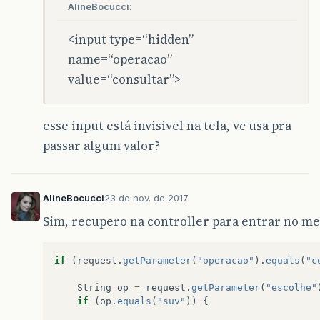
<
meta
http-equiv
=
"Content-Type"
conten
AlineBocucci:
<
link
rel
=
"stylesheet"
type
=
"text/css"
<
link
rel
=
"stylesheet"
href
=
"https://m
<input type=“hidden”
<
script
src
=
"https://ajax.googleapis.c
name=“operacao”
<
script
src
=
"https://maxcdn.bootstrapc
<
title
>
JSP Page
</
title
>
value=“consultar”>
</
head
>
<
body
>
<
div
class
=
"navbar-fixed-top"
>
esse input está invisivel na tela, vc usa pra
<%-
-<
c
:
import
url
=
"menu.jsp"
><
/c:i
</
div
>
passar algum valor?
<
div
class
=
"container"
>
<
div
>
<
table
>
<
title
>
Dados Paciente
</
tit
AlineBocucci
23 de nov. de 2017
<
tr
>
Sim, recupero na controller para entrar no meu
<
th
>
Caderneta
</
th
>
<
td
>
${caderneta.id}
</
t
</
tr
>
if
(
request
.
getParameter
(
"operacao"
).
equals
(
"c
<
tr
>
<
th
>
Nome
</
th
>
String
op
=
request
.
getParameter
(
"escolhe"
<
td
>
${caderneta.id_suv
if
(
op
.
equals
(
"suv"
))
{
</
tr
>
<
tr
>