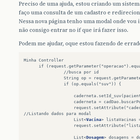
Preciso de uma ajuda, estou criando um siste
faço uma consulta de um cadastro e redirecion
Nessa nova página tenho uma modal onde vou 
não consigo entrar no if que irá fazer isso.
Podem me ajudar, oque estou fazendo de errad
Minha Controller

      if (request.getParameter("operacao").equa
                //busca por id

                String op = request.getParamete
                if (op.equals("suv")) {

                    caderneta.setId_suv(pacient
                    caderneta = cadDao.buscarP
                    request.setAttribute("cader
//Listando dados para modal

                    List
<
Vacina
>
 listaVacinas 
                    request.setAttribute("lista
                    List
<
Dosagem
>
 dosagens = d