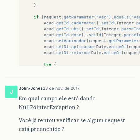
<
div
c
}
<
d
if
(
request
.
getParameter
(
"vac"
).
equals
(
"va
vcad
.
getId_caderneta
().
setId
(
Integer
.
p
</
vcad
.
getId_ubs
().
setId
(
Integer
.
parseIn
</
div
>
vcad
.
getId_dose
().
setId
(
Integer
.
parseI
</
div
>
vcad
.
setVacinador
(
request
.
getParameter
</
div
>
vcad
.
setDt_aplicacao
(
Date
.
valueOf
(
requ
</
div
>
vcad
.
setDt_retorno
(
Date
.
valueOf
(
reques
</
div
>
</
div
>
try
{
</
div
>
vcad
.
setId
(
Integer
.
parseInt
(
reques
</
form
>
}
catch
(
NumberFormatException
nfe
)
{
</
div
>
}
</
body
>
John-Jones
23 de nov. de 2017
</
html
>
J
vcaddao
.
inserir
(
vcad
);
Em qual campo ele está dando
response
.
sendRedirect
(
"admin/caderneta
NullPointerException ?
}
<%
@
taglib
prefix
=
"fmt"
uri
=
"http://java.sun.c
<%
@
taglib
prefix
=
"c"
uri
=
"http://java.sun.com
Você já tentou verificar se algum request
<%
@page
import
=
"java.util.List"
%>
<%
@page
import
=
"model.Caderneta"
%>
está preenchido ?
<%
@page
contentType
=
"text/html"
pageEncoding
=
"
<!DOCTYPE html>