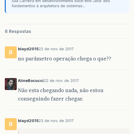
Sua Carreira em desenvolvimento back-end Java: dos
                    try {

fundamentos à arquitetura de sistemas...
                    } catch (NumberFormatExcept
                    }

6 Respostas
                }

            }

blayd2015
22 de nov. de 2017
B
JSP com a Modal

no parâmetro operação chega o que??
<%
@page
import
=
"java.util.ArrayList"
%>
<%
@page
import
=
"model.Vacina"
%>
AlineBocucci
22 de nov. de 2017
<%
@
taglib
prefix
=
"fmt"
uri
=
"http://java.sun.c
Não esta chegando nada, não estou
<%
@
taglib
prefix
=
"c"
uri
=
"http://java.sun.com
<%
@page
import
=
"java.util.List"
%>
conseguindo fazer chegar.
<%
@page
import
=
"model.Caderneta"
%>
<%
@page
contentType
=
"text/html"
pageEncoding
=
"
<!DOCTYPE html>
blayd2015
23 de nov. de 2017
B
<
html
>
<
head
>