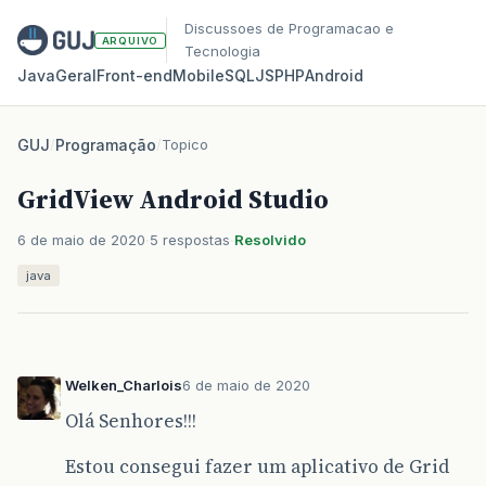
Discussoes de Programacao e
ARQUIVO
Tecnologia
Java
Geral
Front‑end
Mobile
SQL
JS
PHP
Android
GUJ
/
Programação
/
Topico
GridView Android Studio
6 de maio de 2020
5 respostas
Resolvido
java
Welken_Charlois
6 de maio de 2020
Olá Senhores!!!
Estou consegui fazer um aplicativo de Grid