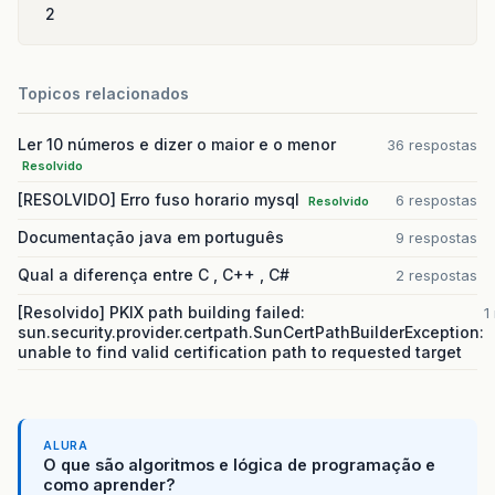
2
Topicos relacionados
Ler 10 números e dizer o maior e o menor
36 respostas
Resolvido
[RESOLVIDO] Erro fuso horario mysql
6 respostas
Resolvido
Documentação java em português
9 respostas
Qual a diferença entre C , C++ , C#
2 respostas
[Resolvido] PKIX path building failed:
1
sun.security.provider.certpath.SunCertPathBuilderException:
unable to find valid certification path to requested target
ALURA
O que são algoritmos e lógica de programação e
como aprender?