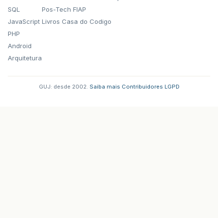
SQL
Pos-Tech FIAP
JavaScript
Livros Casa do Codigo
PHP
Android
Arquitetura
GUJ: desde 2002.
·
Saiba mais
·
Contribuidores
·
LGPD