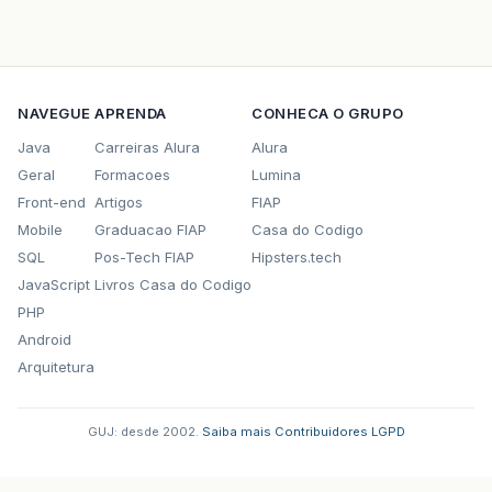
NAVEGUE
APRENDA
CONHECA O GRUPO
Java
Carreiras Alura
Alura
Geral
Formacoes
Lumina
Front-end
Artigos
FIAP
Mobile
Graduacao FIAP
Casa do Codigo
SQL
Pos-Tech FIAP
Hipsters.tech
JavaScript
Livros Casa do Codigo
PHP
Android
Arquitetura
GUJ: desde 2002.
·
Saiba mais
·
Contribuidores
·
LGPD