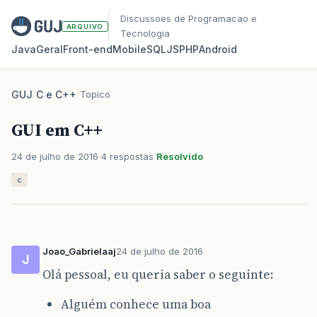
Discussoes de Programacao e
ARQUIVO
Tecnologia
Java
Geral
Front‑end
Mobile
SQL
JS
PHP
Android
GUJ
/
C e C++
/
Topico
GUI em C++
24 de julho de 2016
4 respostas
Resolvido
c
Joao_Gabrielaaj
24 de julho de 2016
J
Olá pessoal, eu queria saber o seguinte:
Alguém conhece uma boa