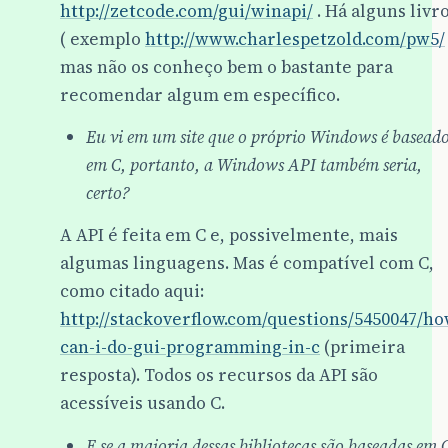
http://zetcode.com/gui/winapi/
. Há alguns livr
( exemplo
http://www.charlespetzold.com/pw5/
mas não os conheço bem o bastante para
recomendar algum em específico.
Eu vi em um site que o próprio Windows é basead
em C, portanto, a Windows API também seria,
certo?
A API é feita em C e, possivelmente, mais
algumas linguagens. Mas é compatível com C,
como citado aqui:
http://stackoverflow.com/questions/5450047/ho
can-i-do-gui-programming-in-c
(primeira
resposta). Todos os recursos da API são
acessíveis usando C.
E se a maioria dessas bibliotecas são baseadas em 