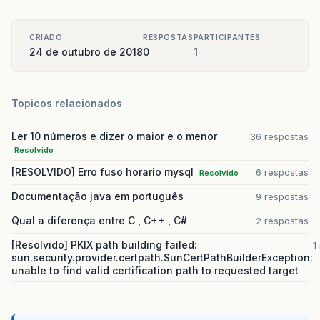
CRIADO
RESPOSTAS
PARTICIPANTES
24 de outubro de 2018
0
1
Topicos relacionados
Ler 10 números e dizer o maior e o menor
36 respostas
Resolvido
[RESOLVIDO] Erro fuso horario mysql
6 respostas
Resolvido
Documentação java em português
9 respostas
Qual a diferença entre C , C++ , C#
2 respostas
[Resolvido] PKIX path building failed:
1
sun.security.provider.certpath.SunCertPathBuilderException:
unable to find valid certification path to requested target