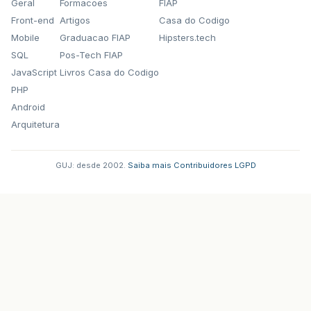
Geral
Formacoes
FIAP
Front-end
Artigos
Casa do Codigo
Mobile
Graduacao FIAP
Hipsters.tech
SQL
Pos-Tech FIAP
JavaScript
Livros Casa do Codigo
PHP
Android
Arquitetura
GUJ: desde 2002.
·
Saiba mais
·
Contribuidores
·
LGPD