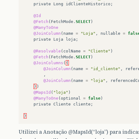
private
Long
idClienteHistorico
;
@Id
@Fetch
(
FetchMode
.
SELECT
)
@ManyToOne
@JoinColumn
(
name
=
"Loja"
,
nullable
=
fals
private
Loja
loja
;
@Resolvable
(
colName
=
"Cliente"
)
@Fetch
(
FetchMode
.
SELECT
)
@JoinColumns
(
{
@JoinColumn
(
name
=
"id_cliente"
,
refer
,
@JoinColumn
(
name
=
"loja"
,
referencedC
}
)
@MapsId
(
"loja"
)
@ManyToOne
(
optional
=
false
)
private
Cliente
cliente
;
}
Utilizei a Anotação
@MapsId
(“loja”) para indic