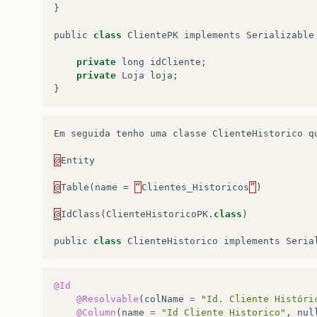
}
public
class
ClientePK
implements
Serializable
private
long
idCliente
;
private
Loja
loja
;
}
Em
seguida
tenho
uma
classe
ClienteHistorico
q
@
Entity
@
Table
(
name
=
“
Clientes_Historicos
”
)
@
IdClass
(
ClienteHistoricoPK
.
class
)
public
class
ClienteHistorico
implements
Seria
@Id
@Resolvable
(
colName
=
"Id. Cliente Históri
@Column
(
name
=
"Id_Cliente_Historico"
,
nul