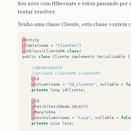
Sou novo com HIbernate e estou passando por 
tentar resolver.
Tenho uma classe Cliente, esta classe contem 
@
Entity
@
Table
(
name
=
"Clientes"
)
@
IdClass
(
ClientePK
.
class
)
public
class
Cliente
implements
Serializable
{
//@EmbeddedId
//private ClientePK clientePK;
@
Id
@
Column
(
name
=
"Id_Cliente"
,
nullable
=
fa
private
long
idCliente
;
@
Id
@
Fetch
(
FetchMode
.
SELECT
)
@
ManyToOne
@
JoinColumn
(
name
=
"Loja"
,
nullable
=
fals
private
Loja
loja
;