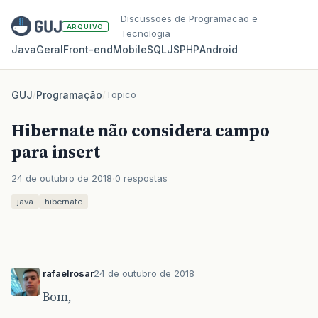
Discussoes de Programacao e
ARQUIVO
Tecnologia
Java
Geral
Front‑end
Mobile
SQL
JS
PHP
Android
GUJ
/
Programação
/
Topico
Hibernate não considera campo
para insert
24 de outubro de 2018
0 respostas
java
hibernate
rafaelrosar
24 de outubro de 2018
Bom,