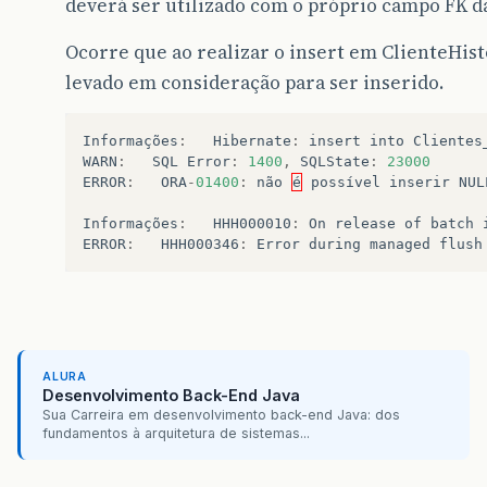
deverá ser utilizado com o próprio campo FK da
Ocorre que ao realizar o insert em ClienteHist
levado em consideração para ser inserido.
Informações
:
Hibernate
:
insert
into
Clientes
WARN
:
SQL
Error
:
1400
,
SQLState
:
23000
ERROR
:
ORA
-
01400
:
não
é
possível
inserir
NUL
Informações
:
HHH000010
:
On
release
of
batch
ERROR
:
HHH000346
:
Error
during
managed
flush
ALURA
Desenvolvimento Back-End Java
Sua Carreira em desenvolvimento back-end Java: dos
fundamentos à arquitetura de sistemas...