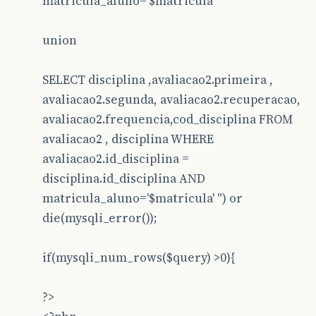
matricula_aluno='$matricula'
union
SELECT disciplina ,avaliacao2.primeira ,
avaliacao2.segunda, avaliacao2.recuperacao,
avaliacao2.frequencia,cod_disciplina FROM
avaliacao2 , disciplina WHERE
avaliacao2.id_disciplina =
disciplina.id_disciplina AND
matricula_aluno='$matricula' ") or
die(mysqli_error());
if(mysqli_num_rows($query) >0){
?>