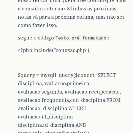
Posso tentar uma quebra de coluna que apos
a consulta retornar 8 linhas as próximas
notas vá para a próxima coluna, mas não sei
como fazer isso.
segue o código
:
Texto pré-formatado
<?php include("conexao.php");
$query = mysqli_query($conect,"SELECT
disciplina,avaliacao.primeira,
avaliacao.segunda, avaliacao.recuperacao,
avaliacao.frequencia,cod_disciplina FROM
avaliacao, disciplina WHERE
avaliacao.id_disciplina =
disciplina.id_disciplina AND