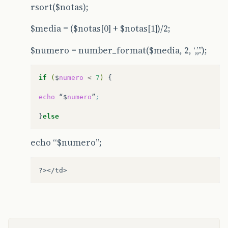
rsort($notas);
$media = ($notas[0] + $notas[1])/2;
$numero = number_format($media, 2, ‘,’,’.’);
if
(
$
numero
<
7
)
{

echo
“$
numero
”
;
}
else
echo “$numero”;
?></td>