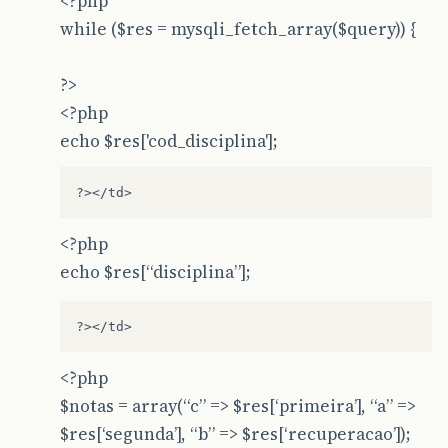
<?php
while ($res = mysqli_fetch_array($query)) {
?>
<?php
echo $res['cod_disciplina'];
?></td>
<?php
echo $res[“disciplina”];
?></td>
<?php
$notas = array(“c” => $res[‘primeira’], “a” =>
$res[‘segunda’], “b” => $res[‘recuperacao’]);