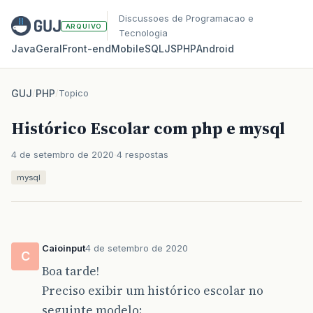
Discussoes de Programacao e
ARQUIVO
Tecnologia
Java
Geral
Front‑end
Mobile
SQL
JS
PHP
Android
GUJ
/
PHP
/
Topico
Histórico Escolar com php e mysql
4 de setembro de 2020
4 respostas
mysql
Caioinput
4 de setembro de 2020
C
Boa tarde!
Preciso exibir um histórico escolar no
seguinte modelo: