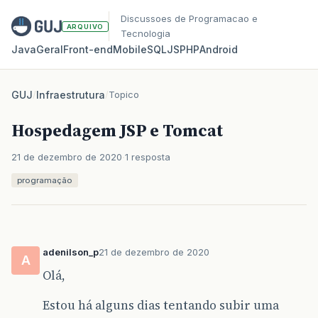
Discussoes de Programacao e
ARQUIVO
Tecnologia
Java
Geral
Front‑end
Mobile
SQL
JS
PHP
Android
GUJ
/
Infraestrutura
/
Topico
Hospedagem JSP e Tomcat
21 de dezembro de 2020
1 resposta
programação
adenilson_p
21 de dezembro de 2020
A
Olá,
Estou há alguns dias tentando subir uma