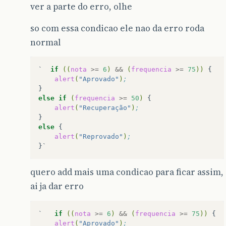
ver a parte do erro, olhe
so com essa condicao ele nao da erro roda
normal
`
if
((
nota
>=
6
)
&&
(
frequencia
>=
75
))
alert
(
"Aprovado"
)
;
else
if
(
frequencia
>=
50
)
alert
(
"Recuperação"
)
;
else
alert
(
"Reprovado"
)
;
quero add mais uma condicao para ficar assim,
ai ja dar erro
`
if
((
nota
>=
6
)
&&
(
frequencia
>=
75
))
alert
(
"Aprovado"
)
;