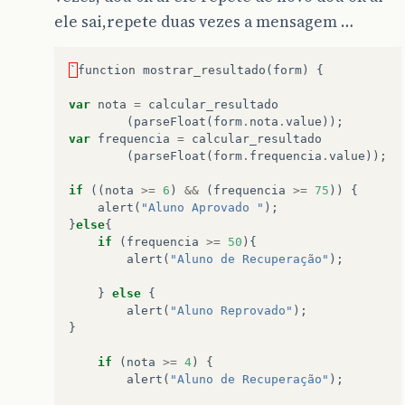
ele sai,repete duas vezes a mensagem …
`
function
mostrar_resultado
(
form
)
{
var
nota
=
calcular_resultado
(
parseFloat
(
form
.
nota
.
value
));
var
frequencia
=
calcular_resultado
(
parseFloat
(
form
.
frequencia
.
value
));
if
((
nota
>=
6
)
&&
(
frequencia
>=
75
))
{
alert
(
"Aluno Aprovado "
);
}
else
{
if
(
frequencia
>=
50
){
alert
(
"Aluno de Recuperação"
);
}
else
{
alert
(
"Aluno Reprovado"
);
}
if
(
nota
>=
4
)
{
alert
(
"Aluno de Recuperação"
);