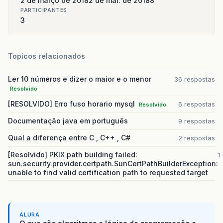
2 de março de 2018
2 de mar. de 2018
8
PARTICIPANTES
3
Topicos relacionados
Ler 10 números e dizer o maior e o menor
36 respostas
Resolvido
[RESOLVIDO] Erro fuso horario mysql
6 respostas
Resolvido
Documentação java em português
9 respostas
Qual a diferença entre C , C++ , C#
2 respostas
[Resolvido] PKIX path building failed:
1
sun.security.provider.certpath.SunCertPathBuilderException:
unable to find valid certification path to requested target
ALURA