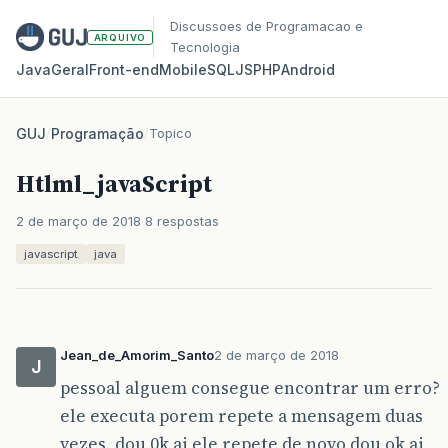
Discussoes de Programacao e
ARQUIVO
Tecnologia
Java
Geral
Front‑end
Mobile
SQL
JS
PHP
Android
GUJ
/
Programação
/
Topico
Htlml_javaScript
2 de março de 2018
8 respostas
javascript
java
Jean_de_Amorim_Santo
2 de março de 2018
J
pessoal alguem consegue encontrar um erro?
ele executa porem repete a mensagem duas
vezes, dou 0k ai ele repete de novo dou ok ai