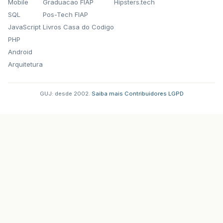
Mobile
Graduacao FIAP
Hipsters.tech
SQL
Pos-Tech FIAP
JavaScript
Livros Casa do Codigo
PHP
Android
Arquitetura
GUJ: desde 2002.
·
Saiba mais
·
Contribuidores
·
LGPD