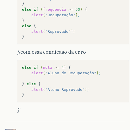
else
if
(
frequencia
>=
50
)
alert
(
"Recuperação"
)
;
else
alert
(
"Reprovado"
)
;
//com essa condicaao da erro
else
if
(
nota
>=
4
)
alert
(
"Aluno de Recuperação"
)
;
}
else
alert
(
"Aluno Reprovado"
)
;
}`