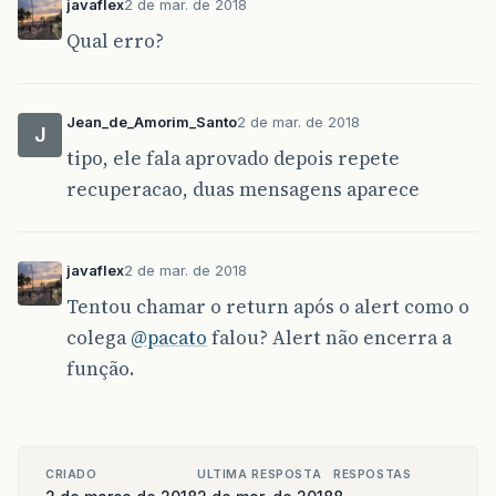
javaflex
2 de mar. de 2018
Qual erro?
Jean_de_Amorim_Santo
2 de mar. de 2018
J
tipo, ele fala aprovado depois repete
recuperacao, duas mensagens aparece
javaflex
2 de mar. de 2018
Tentou chamar o return após o alert como o
colega
@pacato
falou? Alert não encerra a
função.
CRIADO
ULTIMA RESPOSTA
RESPOSTAS