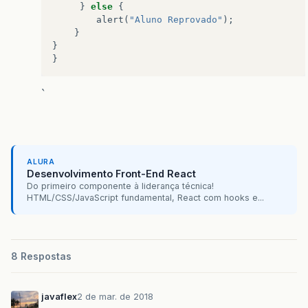
}
else
{
alert
(
"Aluno Reprovado"
);
}
}
}
`
ALURA
Desenvolvimento Front-End React
Do primeiro componente à liderança técnica!
HTML/CSS/JavaScript fundamental, React com hooks e...
8 Respostas
javaflex
2 de mar. de 2018