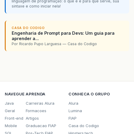
linguagem de programação: o que é e para que serve, sua
sintaxe e como iniciar nela!
CASA DO CODIGO
Engenharia de Prompt para Devs: Um guia para
aprender a...
Por Ricardo Pupo Larguesa — Casa do Codigo
NAVEGUE
APRENDA
CONHECA O GRUPO
Java
Carreiras Alura
Alura
Geral
Formacoes
Lumina
Front-end
Artigos
FIAP
Mobile
Graduacao FIAP
Casa do Codigo
SQL
Pos-Tech FIAP
Hipsters.tech