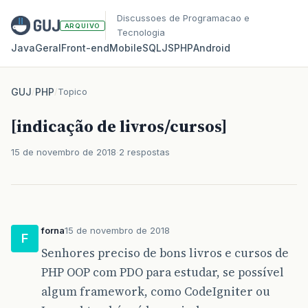
Discussoes de Programacao e
ARQUIVO
Tecnologia
Java
Geral
Front‑end
Mobile
SQL
JS
PHP
Android
GUJ
/
PHP
/
Topico
[indicação de livros/cursos]
15 de novembro de 2018
2 respostas
forna
15 de novembro de 2018
F
Senhores preciso de bons livros e cursos de
PHP OOP com PDO para estudar, se possível
algum framework, como CodeIgniter ou