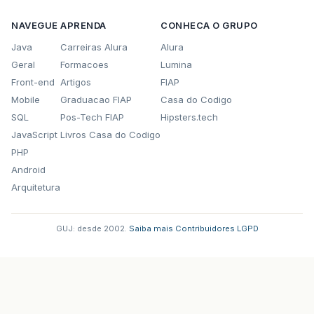
NAVEGUE
APRENDA
CONHECA O GRUPO
Java
Carreiras Alura
Alura
Geral
Formacoes
Lumina
Front-end
Artigos
FIAP
Mobile
Graduacao FIAP
Casa do Codigo
SQL
Pos-Tech FIAP
Hipsters.tech
JavaScript
Livros Casa do Codigo
PHP
Android
Arquitetura
GUJ: desde 2002.
·
Saiba mais
·
Contribuidores
·
LGPD