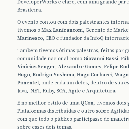
DeveloperWorks e claro, com uma grande part
Brasileira.
O evento contou com dois palestrantes internac
tivemos o
Max Lanfrancon
i, Gerente de Marke
Marinesco
, CEO e fundador da InfoQ internacio
Também tivemos ótimas palestras, feitas por 
comunidade nacional como
Giovanni Bassi
,
Fáb
Vinícius Senger
,
Alexandre Gomes
,
Felipe Ro
Hugo
,
Rodrigo Yoshima
,
Hugo Corbucci
,
Wagne
Pimentel
, onde cada um deles, dentro de sua e
Java, .NET, Ruby, SOA, Agile e Arquitetura.
E no melhor estilo de uma
QCon
, tivemos dois
Plataformas distribuídas e outro sobre Agilidad
com que todo o público participasse de maneira
sobre esses dois temas.