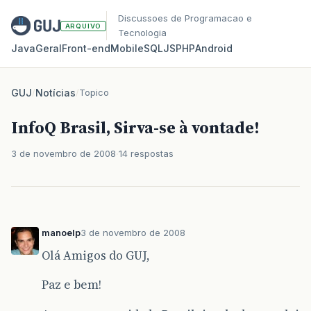
Discussoes de Programacao e
ARQUIVO
Tecnologia
Java
Geral
Front‑end
Mobile
SQL
JS
PHP
Android
GUJ
/
Notícias
/
Topico
InfoQ Brasil, Sirva-se à vontade!
3 de novembro de 2008
14 respostas
manoelp
3 de novembro de 2008
Olá Amigos do GUJ,
Paz e bem!