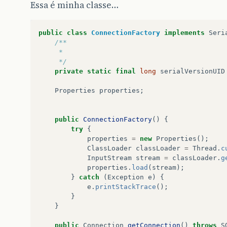
Essa é minha classe…
public
class
ConnectionFactory
implements
Seri
/**
	 * 
	 */
private
static
final
long
serialVersionUID
Properties
properties
;
public
ConnectionFactory
()
{
try
{
properties
=
new
Properties
();
ClassLoader
classLoader
=
Thread
.
c
InputStream
stream
=
classLoader
.
g
properties
.
load
(
stream
);
}
catch
(
Exception
e
)
{
e
.
printStackTrace
();
}
}
public
Connection
getConnection
()
throws
S