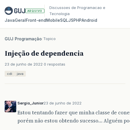
Discussoes de Programacao e
ARQUIVO
Tecnologia
Java
Geral
Front‑end
Mobile
SQL
JS
PHP
Android
GUJ
/
Programação
/
Topico
Injeção de dependencia
23 de junho de 2022
0 respostas
cdi
java
Sergio_Junior
23 de junho de 2022
Estou tentando fazer que minha classe de cone
porém não estou obtendo sucesso… Alguém po