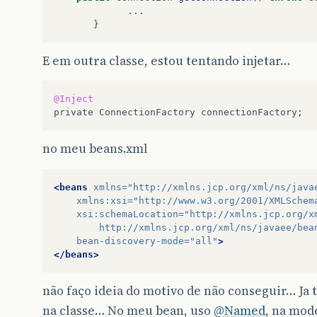
...
}
E em outra classe, estou tentando injetar…
@Inject
private
ConnectionFactory
connectionFactory
;
no meu beans.xml
<beans
xmlns=
"http://xmlns.jcp.org/xml/ns/java
xmlns:xsi=
"http://www.w3.org/2001/XMLSchem
xsi:schemaLocation=
"http://xmlns.jcp.org/x
        http://xmlns.jcp.org/xml/ns/javaee/bea
bean-discovery-mode=
"all"
>
</beans>
não faço ideia do motivo de não conseguir… Ja 
na classe… No meu bean, uso
@Named
, na mod