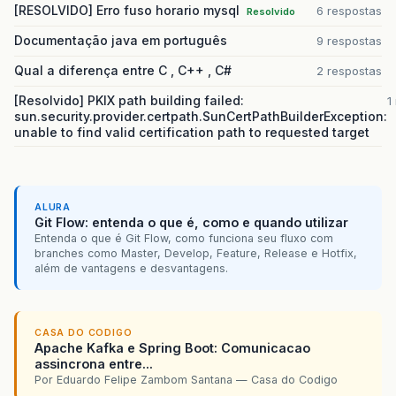
[RESOLVIDO] Erro fuso horario mysql
6 respostas
Resolvido
Documentação java em português
9 respostas
Qual a diferença entre C , C++ , C#
2 respostas
[Resolvido] PKIX path building failed:
1
sun.security.provider.certpath.SunCertPathBuilderException:
unable to find valid certification path to requested target
ALURA
Git Flow: entenda o que é, como e quando utilizar
Entenda o que é Git Flow, como funciona seu fluxo com
branches como Master, Develop, Feature, Release e Hotfix,
além de vantagens e desvantagens.
CASA DO CODIGO
Apache Kafka e Spring Boot: Comunicacao
assincrona entre...
Por Eduardo Felipe Zambom Santana — Casa do Codigo