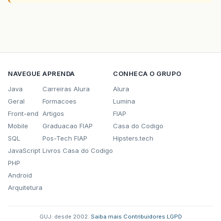
NAVEGUE
APRENDA
CONHECA O GRUPO
Java
Carreiras Alura
Alura
Geral
Formacoes
Lumina
Front-end
Artigos
FIAP
Mobile
Graduacao FIAP
Casa do Codigo
SQL
Pos-Tech FIAP
Hipsters.tech
JavaScript
Livros Casa do Codigo
PHP
Android
Arquitetura
GUJ: desde 2002.
·
Saiba mais
·
Contribuidores
·
LGPD