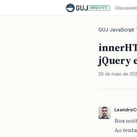
Discussoe
ARQUIVO
GUJ
JavaScript
/
/
innerHT
jQuery 
26 de maio de 20
Leandro
Boa noit
Ao tenta