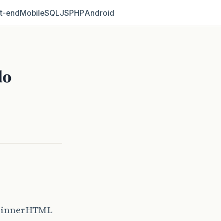
t‑end
Mobile
SQL
JS
PHP
Android
do
do innerHTML