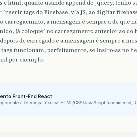
s e html, quanto usando append do Jquery, tenho 
r inserir tags do Firebase, via JS, ao digitar fireba
do carregaemnto, a mensagem é sempre a de que nã
inido, já coloquei no carregamento anterior ao do b
 depois de carregado e a mensagem é sempre a me
tags funcionam, perfeitamente, se insiro-as no h
tml por exemplo.
ento Front-End React
mponente à liderança técnica! HTML/CSS/JavaScript fundamental, 