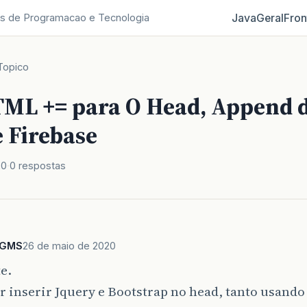
Java
Geral
Fron
s de Programacao e Tecnologia
Topico
ML += para O Head, Append 
e Firebase
20
0 respostas
CGMS
26 de maio de 2020
e.
r inserir Jquery e Bootstrap no head, tanto usan