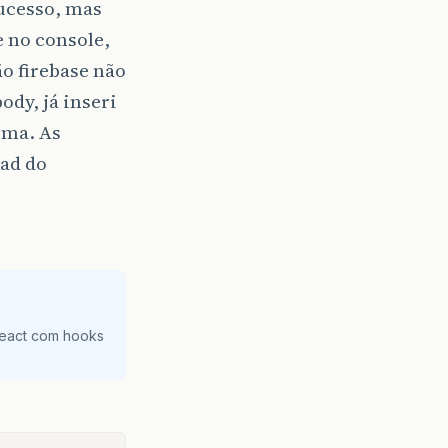
sucesso, mas
se no console,
o firebase não
ody, já inseri
sma. As
ead do
React com hooks