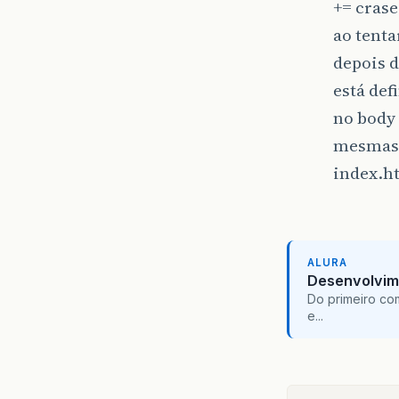
+= crase
ao tenta
depois 
está def
no body
mesmas 
index.h
ALURA
Desenvolvim
Do primeiro co
e...