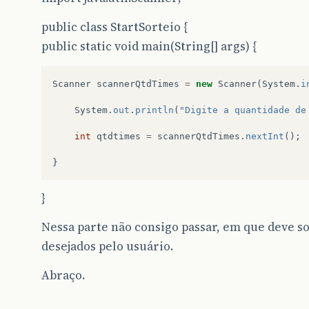
public class StartSorteio {
public static void main(String[] args) {
Scanner
scannerQtdTimes
=
new
Scanner
(
System
.
i
System
.
out
.
println
(
"Digite a quantidade de
int
qtdtimes
=
scannerQtdTimes
.
nextInt
();
}
}
Nessa parte não consigo passar, em que deve sol
desejados pelo usuário.
Abraço.