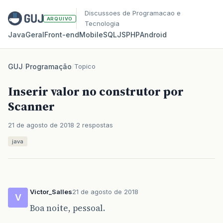
Discussoes de Programacao e
ARQUIVO
Tecnologia
Java
Geral
Front‑end
Mobile
SQL
JS
PHP
Android
GUJ
/
Programação
/
Topico
Inserir valor no construtor por
Scanner
21 de agosto de 2018
2 respostas
java
Victor_Salles
21 de agosto de 2018
V
Boa noite, pessoal.