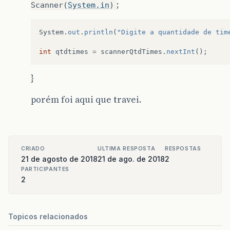
;
Scanner(
System.in
)
System
.
out
.
println
(
"Digite a quantidade de tim
int
qtdtimes
=
scannerQtdTimes
.
nextInt
();
}
porém foi aqui que travei.
CRIADO
ULTIMA RESPOSTA
RESPOSTAS
21 de agosto de 2018
21 de ago. de 2018
2
PARTICIPANTES
2
Topicos relacionados