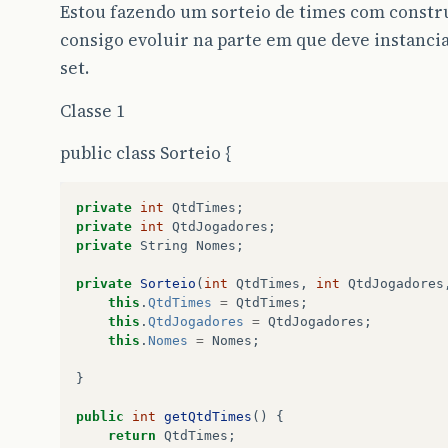
Estou fazendo um sorteio de times com constr
consigo evoluir na parte em que deve instanciar
set.
Classe 1
public class Sorteio {
private
int
QtdTimes
;
private
int
QtdJogadores
;
private
String
Nomes
;
private
Sorteio
(
int
QtdTimes
,
int
QtdJogadores
this
.
QtdTimes
=
QtdTimes
;
this
.
QtdJogadores
=
QtdJogadores
;
this
.
Nomes
=
Nomes
;
}
public
int
getQtdTimes
()
{
return
QtdTimes
;