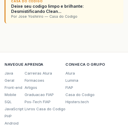
CASA DO CODIGO
Deixe seu codigo limpo e brilhante:
Desmistificando Clean...
Por Jose Yoshiriro — Casa do Codigo
NAVEGUE
APRENDA
CONHECA O GRUPO
Java
Carreiras Alura
Alura
Geral
Formacoes
Lumina
Front-end
Artigos
FIAP
Mobile
Graduacao FIAP
Casa do Codigo
SQL
Pos-Tech FIAP
Hipsters.tech
JavaScript
Livros Casa do Codigo
PHP
Android