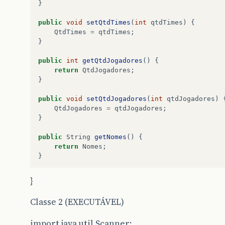
}
public
void
setQtdTimes
(
int
qtdTimes
)
{
QtdTimes
=
qtdTimes
;
}
public
int
getQtdJogadores
()
{
return
QtdJogadores
;
}
public
void
setQtdJogadores
(
int
qtdJogadores
)
QtdJogadores
=
qtdJogadores
;
}
public
String
getNomes
()
{
return
Nomes
;
}
public
void
setNomes
(
String
nomes
)
{
}
Nomes
=
nomes
;
}
Classe 2 (EXECUTÁVEL)
import java.util.Scanner;