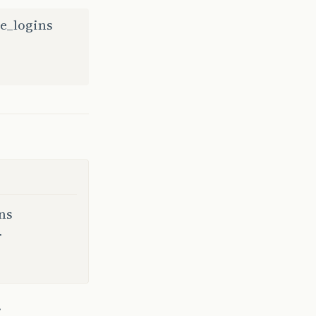
e_logins
ns
r
.