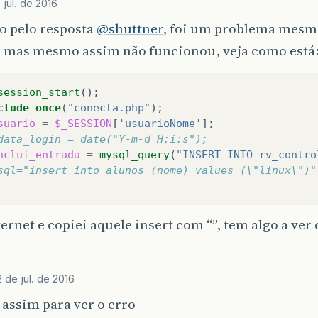
 jul. de 2016
o pelo resposta
@shuttner
, foi um problema mesmo
, mas mesmo assim não funcionou, veja como está
session_start
();
clude_once
(
"conecta.php"
);
suario
=
$_SESSION
[
'usuarioNome'
];
data_login = date("Y-m-d H:i:s");
nclui_entrada
=
mysql_query
(
"INSERT INTO rv_contro
sql="insert into alunos (nome) values (\"linux\")"
ternet e copiei aquele insert com “”, tem algo a v
2 de jul. de 2016
assim para ver o erro