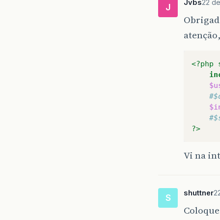
Jvbs
22 de
J
Obrigad
atenção
<?php
in
$u
#$
$i
#$
?>
Vi na in
shuttner
2
S
Coloque 