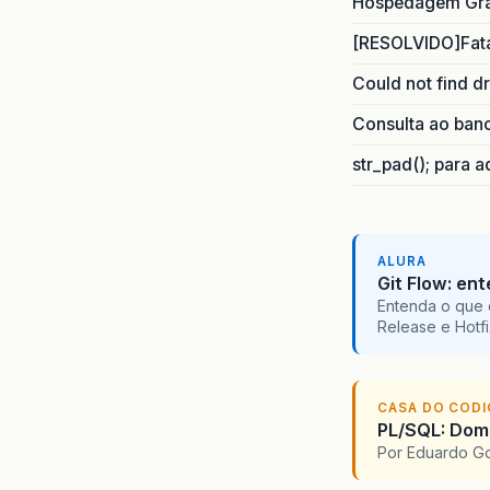
Hospedagem Grat
[RESOLVIDO]Fatal
Could not find d
Consulta ao ban
str_pad(); para 
ALURA
Git Flow: en
Entenda o que 
Release e Hotf
CASA DO COD
PL/SQL: Dom
Por Eduardo G