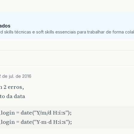
Dados
skills técnicas e soft skills essenciais para trabalhar de forma colab
2 de jul. de 2016
 2 erros,
to da data
login = date(“Y/m/d H:i:s”);
login = date(“Y-m-d H:i:s”);