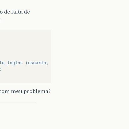
 de falta de
:
le_logins (usuario, data_entrada) VALUES ('
$usuari
;
er com meu problema?