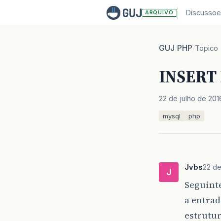
Discussoe
ARQUIVO
GUJ
PHP
/
/
Topico
INSERT
22 de julho de 201
mysql
php
Jvbs
22 de
J
Seguinte
a entrad
estrutur