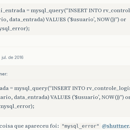
ui_entrada = mysql_query(“INSERT INTO rv_control
io, data_entrada) VALUES (’$usuario’, NOW())”) or
ysql_error);
 jul. de 2016
ner:
ada = mysql_query(“INSERT INTO rv_controle_logi
ario, data_entrada) VALUES (’$usuario’, NOW())”) o
mysql_error);
coisa que apareceu foi:
@shuttner
"mysql_error"