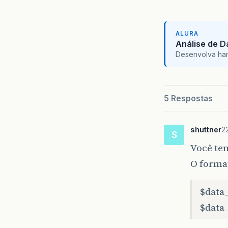
ALURA
Análise de 
Desenvolva hard 
5 Respostas
shuttner
2
S
Você tem
O forma
$data_
$data_