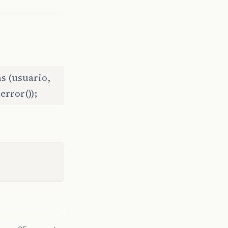
s (usuario,
error());