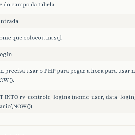
e do campo da tabela
entrada
ome que colocou na sql
login
 precisa usar o PHP para pegar a hora para usar n
NOW().
T INTO rv_controle_logins (nome_user, data_logi
ario’,NOW())