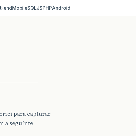
t‑end
Mobile
SQL
JS
PHP
Android
criei para capturar
om a seguinte