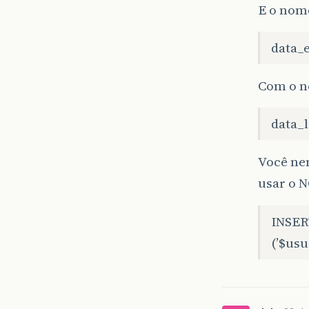
E o nom
data_
Com o n
data_
Você nem
usar o 
INSER
(’$usu