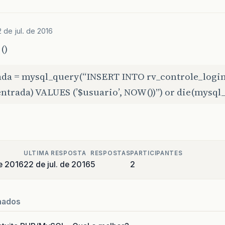
2 de jul. de 2016
()
ada = mysql_query(“INSERT INTO rv_controle_login
ntrada) VALUES (’$usuario’, NOW())”) or die(mysql_
ULTIMA RESPOSTA
RESPOSTAS
PARTICIPANTES
de 2016
22 de jul. de 2016
5
2
nados