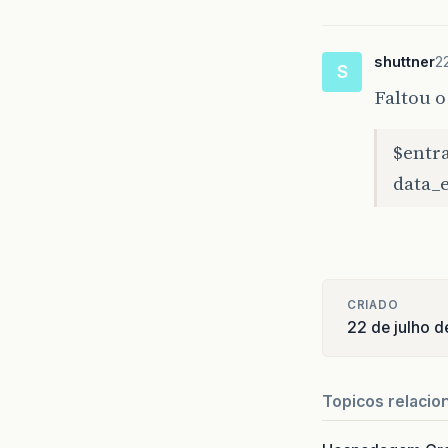
shuttner
2
S
Faltou o 
$entr
data_e
CRIADO
22 de julho 
Topicos relacio