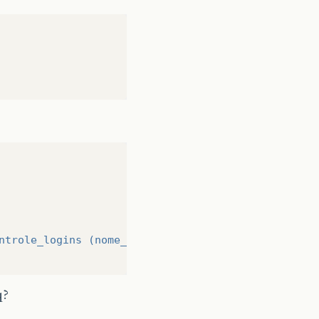
ntrole_logins (nome_user, data_login) VALUES ('
$us
q?