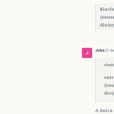
$incl
(usuar
die(m
Jvbs
22 de
J
shutt
entr
(usu
die(
A única 