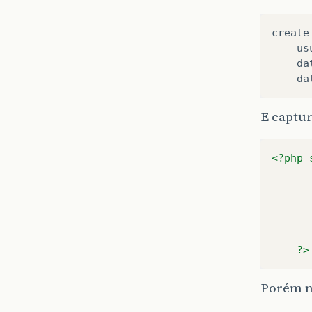
create
us
da
da
E captur
<?php
?>
Porém n