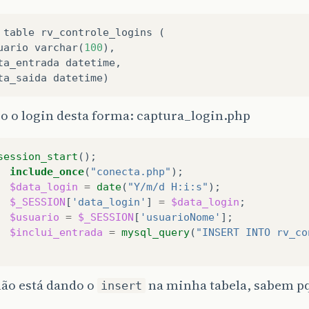
table
rv_controle_logins
(
uario
varchar
(
100
),
ta_entrada
datetime
,
ta_saida
datetime
)
o o login desta forma: captura_login.php
session_start
();
include_once
(
"conecta.php"
);
$data_login
=
date
(
"Y/m/d H:i:s"
);
$_SESSION
[
'data_login'
]
=
$data_login
;
$usuario
=
$_SESSION
[
'usuarioNome'
];
$inclui_entrada
=
mysql_query
(
"INSERT INTO rv_co
ão está dando o
na minha tabela, sabem p
insert