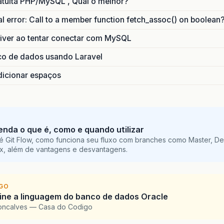
uita PHP/MySQL , Qual o melhor?
 error: Call to a member function fetch_assoc() on boolean
river ao tentar conectar com MySQL
co de dados usando Laravel
adicionar espaços
tenda o que é, como e quando utilizar
é Git Flow, como funciona seu fluxo com branches como Master, De
ix, além de vantagens e desvantagens.
IGO
ine a linguagem do banco de dados Oracle
oncalves — Casa do Codigo