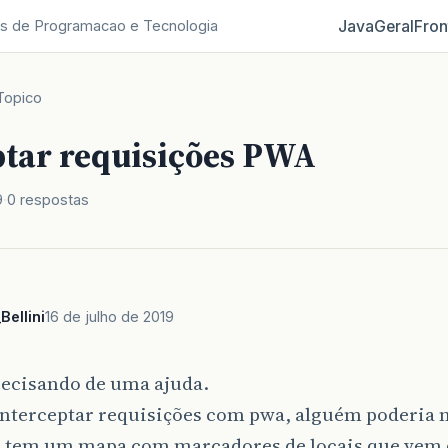
Java
Geral
Fron
s de Programacao e Tecnologia
Topico
ptar requisições PWA
9
0 respostas
Bellini
16 de julho de 2019
recisando de uma ajuda.
interceptar requisições com pwa, alguém poderia 
 tem um mapa com marcadores de locais que vem 