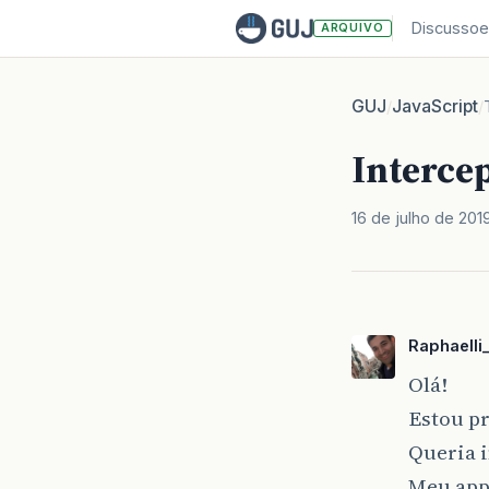
Discussoe
ARQUIVO
GUJ
JavaScript
/
/
Interce
16 de julho de 201
Raphaelli_
Olá!
Estou p
Queria 
Meu app