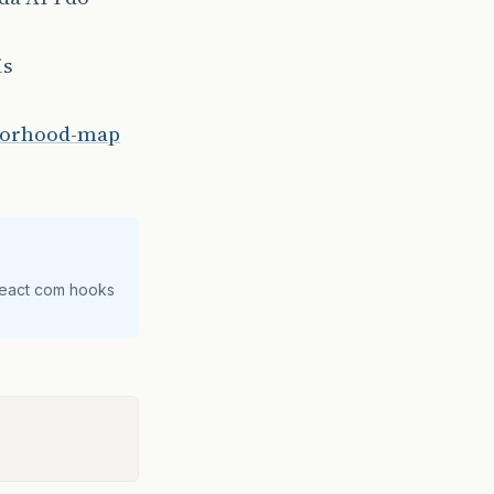
is
hborhood-map
React com hooks