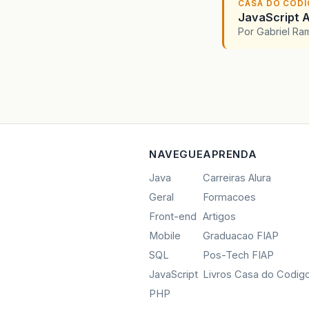
CASA DO COD
JavaScript A
Por Gabriel R
NAVEGUE
APRENDA
Java
Carreiras Alura
Geral
Formacoes
Front-end
Artigos
Mobile
Graduacao FIAP
SQL
Pos-Tech FIAP
JavaScript
Livros Casa do Codig
PHP