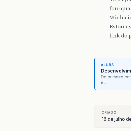
fourqua
Minha id
Estou us
link do 
ALURA
Desenvolvim
Do primeiro co
e...
CRIADO
16 de julho d