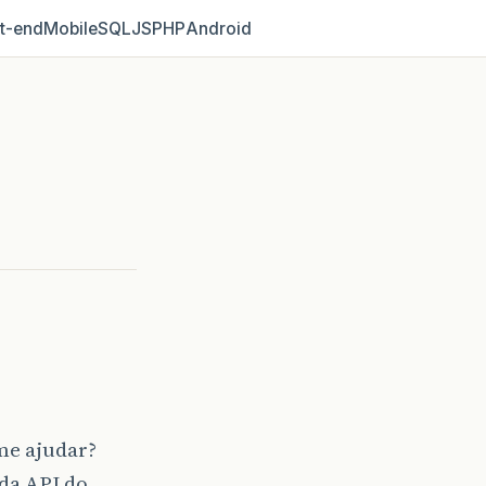
t‑end
Mobile
SQL
JS
PHP
Android
me ajudar?
da API do