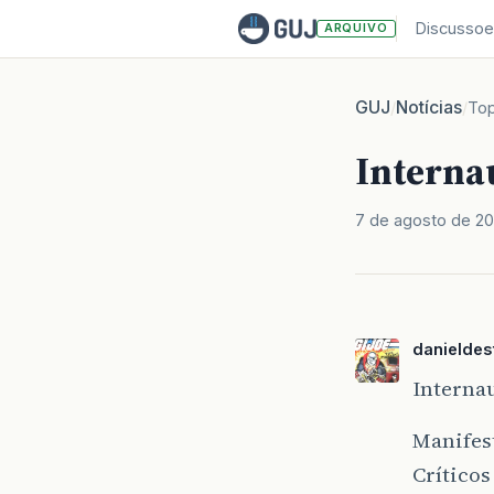
Discussoe
ARQUIVO
GUJ
Notícias
/
/
Top
Interna
7 de agosto de 2
danieldes
Internau
Manifest
Críticos