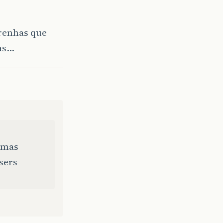
rrenhas que
ias…
 mas
sers