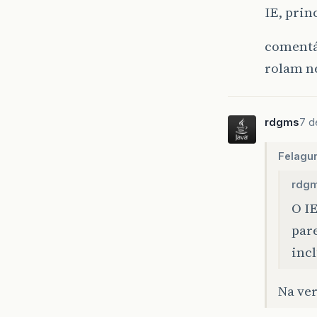
IE, prin
comentá
rolam n
rdgms
7 d
Felagu
rdgm
O I
par
incl
Na ver