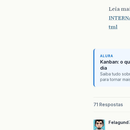
Leia ma
INTERN
tml
ALURA
Kanban: o qu
dia
Saiba tudo sobr
para tornar ma
71 Respostas
Felagund