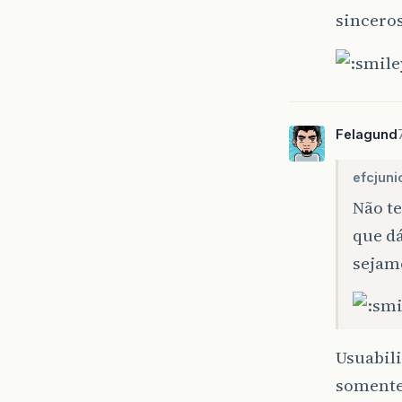
sinceros
Felagund
efcjuni
Não te
que d
sejamo
Usuabili
soment