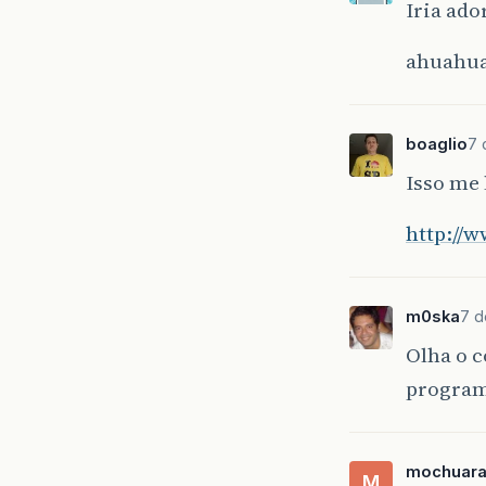
Iria ado
ahuahu
boaglio
7 
Isso me 
http://
m0ska
7 d
Olha o c
program
mochuar
M