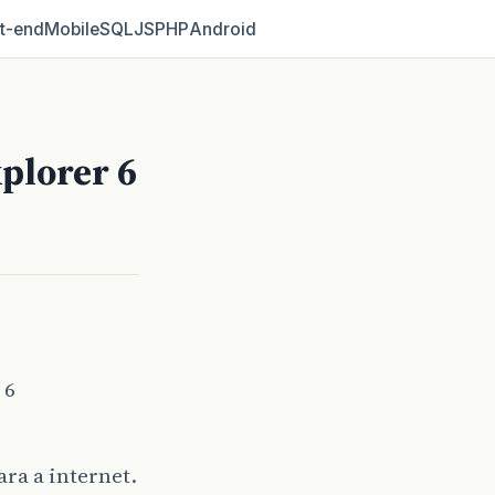
t‑end
Mobile
SQL
JS
PHP
Android
plorer 6
 6
ra a internet.