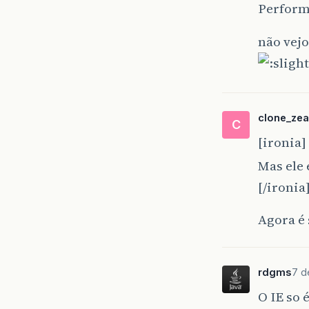
Perform
não vejo
clone_zea
C
[ironia]
Mas ele 
[/ironia
Agora é 
rdgms
7 d
O IE so