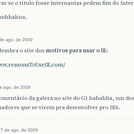
rar se o titulo fosse Internautas pedem fim do Inte
auhhahua.
de ago. de 2009
lembra o site dos
motivos para usar o IE
:
www.reasonsToUseIE.com/
e ago. de 2009
omentário da galera no site do G1 hahahha, um dos
adores que se virem pra desenvolver pro IE6.
a
7 de ago. de 2009