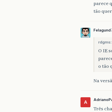
parece q
tão que
Felagund
rdgms:
O IE 
parec
o tão 
Na vers
AdrianoP
A
Três cha