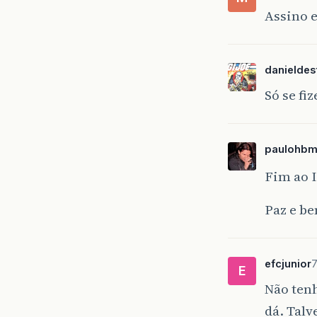
Assino 
danieldes
Só se fi
paulohbm
Fim ao 
Paz e b
efcjunior
7
E
Não tenh
dá. Tal