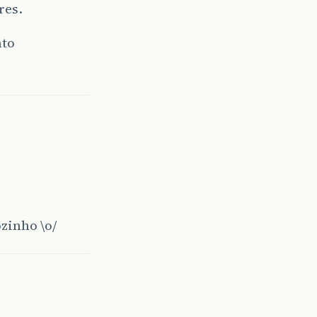
res.
nto
ozinho \o/