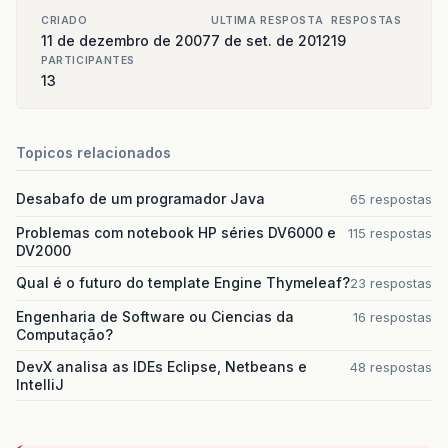
CRIADO
ULTIMA RESPOSTA
RESPOSTAS
11 de dezembro de 2007
7 de set. de 2012
19
PARTICIPANTES
13
Topicos relacionados
Desabafo de um programador Java
65 respostas
Problemas com notebook HP séries DV6000 e
115 respostas
DV2000
Qual é o futuro do template Engine Thymeleaf?
23 respostas
Engenharia de Software ou Ciencias da
16 respostas
Computação?
DevX analisa as IDEs Eclipse, Netbeans e
48 respostas
IntelliJ