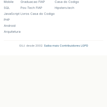
Mobile
Graduacao FIAP
Casa do Codigo
SQL
Pos-Tech FIAP
Hipsters.tech
JavaScript
Livros Casa do Codigo
PHP
Android
Arquitetura
GUJ: desde 2002.
·
Saiba mais
·
Contribuidores
·
LGPD