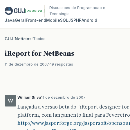
Discussoes de Programacao e
ARQUIVO
Tecnologia
Java
Geral
Front‑end
Mobile
SQL
JS
PHP
Android
GUJ
/
Notícias
/
Topico
iReport for NetBeans
11 de dezembro de 2007
19 respostas
WilliamSilva
11 de dezembro de 2007
W
Lançada a versão beta do “iReport designer for
platform, com lançamento final para Fevereiro
http://www.jasperforge.org/jaspersoft/opensou