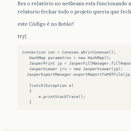
fies o relatório no netbeans esta funcionando
relatorio fechar todo o projeto queria que fecha
este Código é no Botão!!
try{
Connection
con
=
Conexao
.
abrirConexao
();
HashMap
parametros
=
new
HashMap
();
JasperPrint
jp
=
JasperFillManager
.
fillRepo
JasperViewer
jrv
=
new
JasperViewer
(
jp
);
JasperExportManager
.
exportReportToPdfFile
(
jp
}
catch
(
Exception
e
)
{
e
.
printStackTrace
();
}