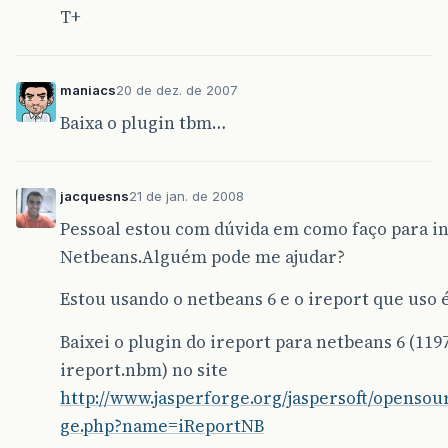
T+
maniacs
20 de dez. de 2007
Baixa o plugin tbm…
jacquesns
21 de jan. de 2008
Pessoal estou com dúvida em como faço para in
Netbeans.Alguém pode me ajudar?
Estou usando o netbeans 6 e o ireport que uso é
Baixei o plugin do ireport para netbeans 6 (11
ireport.nbm) no site
http://www.jasperforge.org/jaspersoft/opensou
ge.php?name=iReportNB