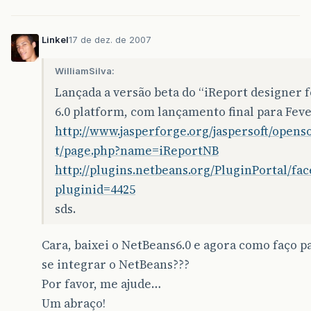
Linkel
17 de dez. de 2007
WilliamSilva:
Lançada a versão beta do “iReport designer 
6.0 platform, com lançamento final para Feve
http://www.jasperforge.org/jaspersoft/opens
t/page.php?name=iReportNB
http://plugins.netbeans.org/PluginPortal/fac
pluginid=4425
sds.
Cara, baixei o NetBeans6.0 e agora como faço p
se integrar o NetBeans???
Por favor, me ajude…
Um abraço!