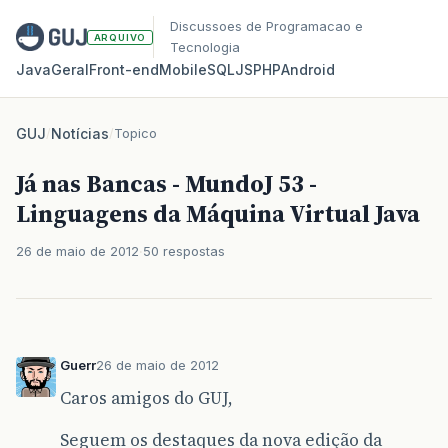
Discussoes de Programacao e
ARQUIVO
Tecnologia
Java
Geral
Front‑end
Mobile
SQL
JS
PHP
Android
GUJ
/
Notícias
/
Topico
Já nas Bancas - MundoJ 53 -
Linguagens da Máquina Virtual Java
26 de maio de 2012
50 respostas
Guerr
26 de maio de 2012
Caros amigos do GUJ,
Seguem os destaques da nova edição da