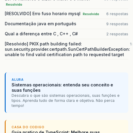
Resolvido
[RESOLVIDO] Erro fuso horario mysql
6 respostas
Resolvido
Documentação java em português
9 respostas
Qual a diferença entre C , C++ , C#
2 respostas
[Resolvido] PKIX path building failed:
1
sun.security.provider.certpath.SunCertPathBuilderException:
unable to find valid certification path to requested target
ALURA
Sistemas operacionais: entenda seu conceito e
suas funções
Descubra o que são sistemas operacionais, suas funções e
tipos. Aprenda tudo de forma clara e objetiva. Não perca
tempo!
CASA DO CODIGO
Guia pratico de TypeScript: Melhore suas