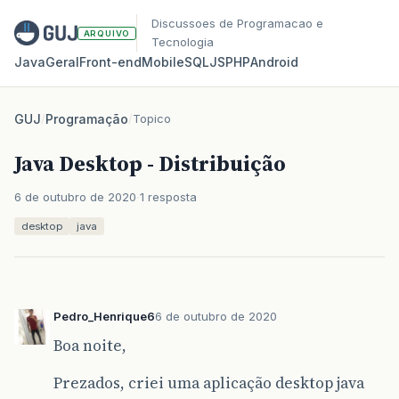
Discussoes de Programacao e
ARQUIVO
Tecnologia
Java
Geral
Front‑end
Mobile
SQL
JS
PHP
Android
GUJ
/
Programação
/
Topico
Java Desktop - Distribuição
6 de outubro de 2020
1 resposta
desktop
java
Pedro_Henrique6
6 de outubro de 2020
Boa noite,
Prezados, criei uma aplicação desktop java