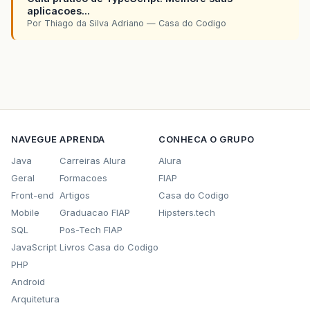
aplicacoes...
Por Thiago da Silva Adriano — Casa do Codigo
NAVEGUE
APRENDA
CONHECA O GRUPO
Java
Carreiras Alura
Alura
Geral
Formacoes
FIAP
Front-end
Artigos
Casa do Codigo
Mobile
Graduacao FIAP
Hipsters.tech
SQL
Pos-Tech FIAP
JavaScript
Livros Casa do Codigo
PHP
Android
Arquitetura