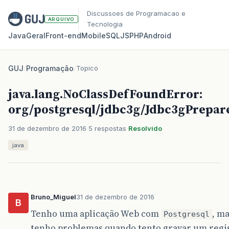
Discussoes de Programacao e
ARQUIVO
Tecnologia
Java
Geral
Front‑end
Mobile
SQL
JS
PHP
Android
GUJ
/
Programação
/
Topico
java.lang.NoClassDefFoundError:
org/postgresql/jdbc3g/Jdbc3gPrepar
31 de dezembro de 2016
5 respostas
Resolvido
java
Bruno_Miguel
31 de dezembro de 2016
B
Tenho uma aplicação Web com
, m
Postgresql
tenho problemas quando tento gravar um regi