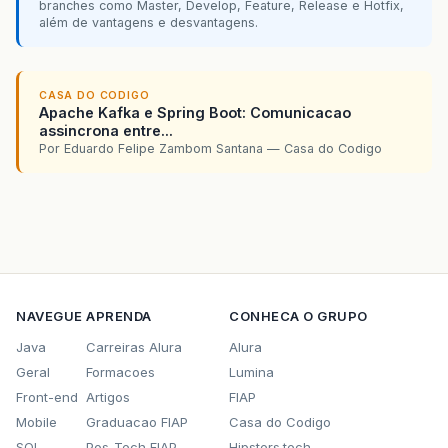
branches como Master, Develop, Feature, Release e Hotfix,
além de vantagens e desvantagens.
CASA DO CODIGO
Apache Kafka e Spring Boot: Comunicacao
assincrona entre...
Por Eduardo Felipe Zambom Santana — Casa do Codigo
NAVEGUE
APRENDA
CONHECA O GRUPO
Java
Carreiras Alura
Alura
Geral
Formacoes
Lumina
Front-end
Artigos
FIAP
Mobile
Graduacao FIAP
Casa do Codigo
SQL
Pos-Tech FIAP
Hipsters.tech