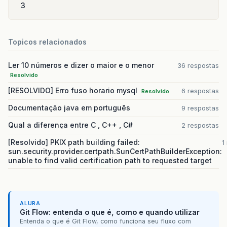
3
Topicos relacionados
Ler 10 números e dizer o maior e o menor
36 respostas
Resolvido
[RESOLVIDO] Erro fuso horario mysql
6 respostas
Resolvido
Documentação java em português
9 respostas
Qual a diferença entre C , C++ , C#
2 respostas
[Resolvido] PKIX path building failed:
1
sun.security.provider.certpath.SunCertPathBuilderException:
unable to find valid certification path to requested target
ALURA
Git Flow: entenda o que é, como e quando utilizar
Entenda o que é Git Flow, como funciona seu fluxo com