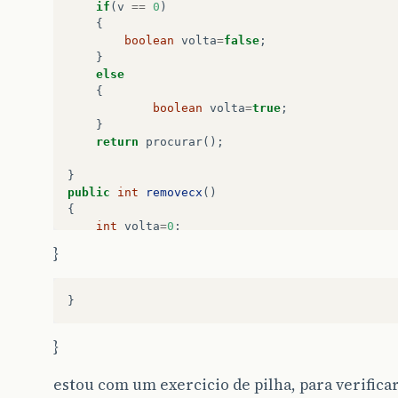
if
(
v
==
0
)
{
boolean
volta
=
false
;
}
else
{
boolean
volta
=
true
;
}
return
procurar
();
}
public
int
removecx
()
{
int
volta
=
0
;
volta
=
cx
.
getValor
();
}
inicio
=
cx
.
getProx
();
cx
=
null
;
return
volta
;
}
}
public
void
mostrar
()
}
{
System
.
out
.
println
(
"\nMostrando a pilha\n"
aux
=
inicio
;
estou com um exercicio de pilha, para verificar
if
(
aux
==
null
)