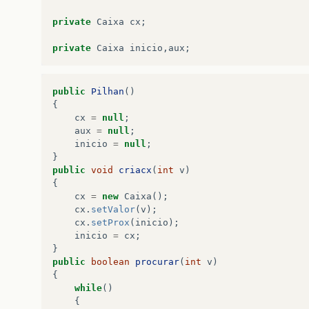
private
Caixa
cx
;
private
Caixa
inicio
,
aux
;
public
Pilhan
()
{
cx
=
null
;
aux
=
null
;
inicio
=
null
;
}
public
void
criacx
(
int
v
)
{
cx
=
new
Caixa
();
cx
.
setValor
(
v
);
cx
.
setProx
(
inicio
);
inicio
=
cx
;
}
public
boolean
procurar
(
int
v
)
{
while
()
{