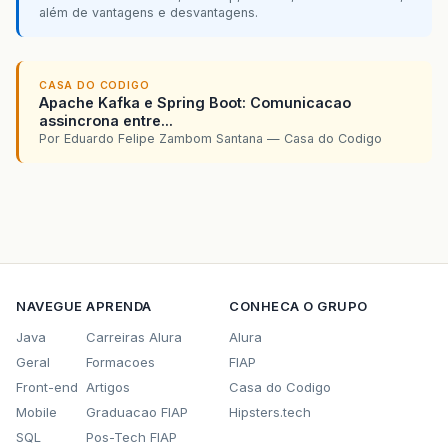
além de vantagens e desvantagens.
CASA DO CODIGO
Apache Kafka e Spring Boot: Comunicacao
assincrona entre...
Por Eduardo Felipe Zambom Santana — Casa do Codigo
NAVEGUE
APRENDA
CONHECA O GRUPO
Java
Carreiras Alura
Alura
Geral
Formacoes
FIAP
Front-end
Artigos
Casa do Codigo
Mobile
Graduacao FIAP
Hipsters.tech
SQL
Pos-Tech FIAP