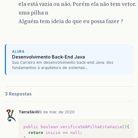
ela está vazia ou não. Porém ela não tem vetor. 
{
System
.
out
.
println
(
"Pilha vazia!!!"
);
uma pilha n
}
Alguém tem ideia do que eu possa fazer ?
while
(
aux
!=
null
)
{
System
.
out
.
println
(
"->"
+
aux
.
getValor
()
aux
=
aux
.
getProx
();
}
System
.
out
.
println
(
"\n\nFim da pilha\n"
);
ALURA
Desenvolvimento Back-End Java
}
Sua Carreira em desenvolvimento back-end Java: dos
fundamentos à arquitetura de sistemas...
3 Respostas
TerraSkilll
9 de mar. de 2020
public
boolean
verificaSeAPilhaEstaVazia
()
return
inicio
==
null
;