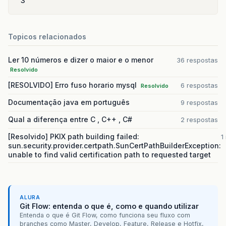
3
Topicos relacionados
Ler 10 números e dizer o maior e o menor
36 respostas
Resolvido
[RESOLVIDO] Erro fuso horario mysql
6 respostas
Resolvido
Documentação java em português
9 respostas
Qual a diferença entre C , C++ , C#
2 respostas
[Resolvido] PKIX path building failed:
1
sun.security.provider.certpath.SunCertPathBuilderException:
unable to find valid certification path to requested target
ALURA
Git Flow: entenda o que é, como e quando utilizar
Entenda o que é Git Flow, como funciona seu fluxo com
branches como Master, Develop, Feature, Release e Hotfix,