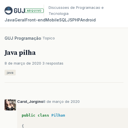
Discussoes de Programacao e
ARQUIVO
Tecnologia
Java
Geral
Front‑end
Mobile
SQL
JS
PHP
Android
GUJ
/
Programação
/
Topico
Java pilha
8 de março de 2020
3 respostas
java
Carol_Jorgino
8 de março de 2020
public
class
Pilhan
{