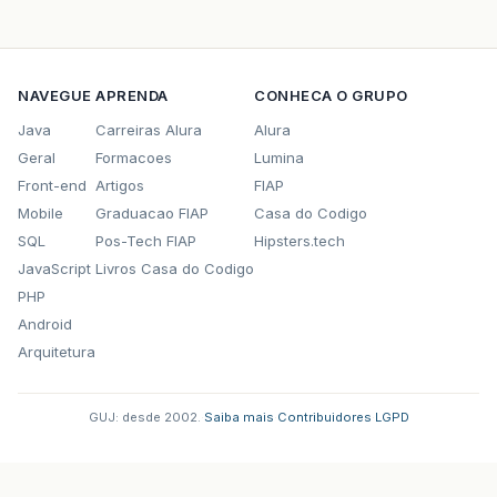
NAVEGUE
APRENDA
CONHECA O GRUPO
Java
Carreiras Alura
Alura
Geral
Formacoes
Lumina
Front-end
Artigos
FIAP
Mobile
Graduacao FIAP
Casa do Codigo
SQL
Pos-Tech FIAP
Hipsters.tech
JavaScript
Livros Casa do Codigo
PHP
Android
Arquitetura
GUJ: desde 2002.
·
Saiba mais
·
Contribuidores
·
LGPD