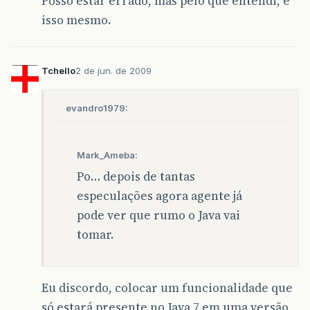
Posso estar errado, mas pelo que entendi, é
isso mesmo.
Tchello
2 de jun. de 2009
evandro1979:
Mark_Ameba:
Po… depois de tantas
especulações agora agente já
pode ver que rumo o Java vai
tomar.
Eu discordo, colocar um funcionalidade que
só estará presente no Java 7 em uma versão