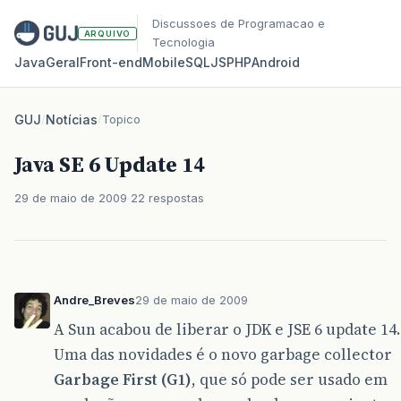
Discussoes de Programacao e
ARQUIVO
Tecnologia
Java
Geral
Front‑end
Mobile
SQL
JS
PHP
Android
GUJ
/
Notícias
/
Topico
Java SE 6 Update 14
29 de maio de 2009
22 respostas
Andre_Breves
29 de maio de 2009
A Sun acabou de liberar o JDK e JSE 6 update 14.
Uma das novidades é o novo garbage collector
Garbage First (G1)
, que só pode ser usado em