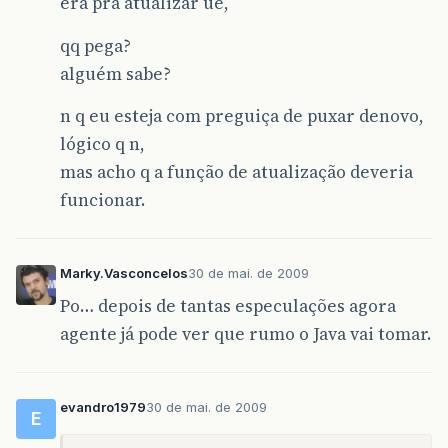
era pra atualizar ue,
qq pega?
alguém sabe?
n q eu esteja com preguiça de puxar denovo,
lógico q n,
mas acho q a função de atualização deveria
funcionar.
Marky.Vasconcelos
30 de mai. de 2009
Po… depois de tantas especulações agora
agente já pode ver que rumo o Java vai tomar.
evandro1979
30 de mai. de 2009
E