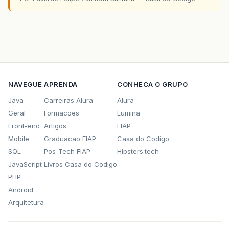
NAVEGUE
APRENDA
CONHECA O GRUPO
Java
Carreiras Alura
Alura
Geral
Formacoes
Lumina
Front-end
Artigos
FIAP
Mobile
Graduacao FIAP
Casa do Codigo
SQL
Pos-Tech FIAP
Hipsters.tech
JavaScript
Livros Casa do Codigo
PHP
Android
Arquitetura