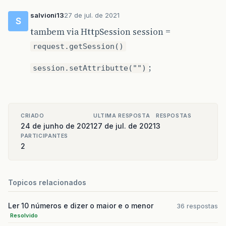
salvioni13
27 de jul. de 2021
S
tambem via HttpSession session =
request.getSession()
;
session.setAttributte("")
CRIADO
ULTIMA RESPOSTA
RESPOSTAS
24 de junho de 2021
27 de jul. de 2021
3
PARTICIPANTES
2
Topicos relacionados
Ler 10 números e dizer o maior e o menor
36 respostas
Resolvido