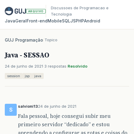
Discussoes de Programacao e
ARQUIVO
Tecnologia
Java
Geral
Front‑end
Mobile
SQL
JS
PHP
Android
GUJ
/
Programação
/
Topico
Java - SESSAO
24 de junho de 2021
3 respostas
Resolvido
session
jsp
java
salvioni13
24 de junho de 2021
S
Fala pessoal, hoje consegui subir meu
primeiro servidor “dedicado” e estou
aprendendo a configurar as rotas e coisas do