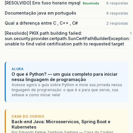
[RESOLVIDO] Erro fuso horario mysql
6 respostas
Resolvido
Documentação java em português
9 respostas
Qual a diferença entre C , C++ , C#
2 respostas
[Resolvido] PKIX path building failed:
1
sun.security.provider.certpath.SunCertPathBuilderException:
unable to find valid certification path to requested target
ALURA
O que é Python? — um guia completo para iniciar
nessa linguagem de programação
Acesse agora o guia sobre Python e inicie sua jornada nessa
linguagem de programação: o que é e para que serve, sua
sintaxe e como iniciar nela!
CASA DO CODIGO
Back-end Java: Microsservicos, Spring Boot e
Kubernetes
Por Eduardo Felipe Zambom Santana — Casa do Codigo