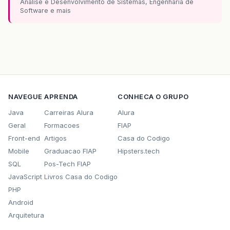
Analise e Desenvolvimento de Sistemas, Engenharia de
Software e mais
NAVEGUE
APRENDA
CONHECA O GRUPO
Java
Carreiras Alura
Alura
Geral
Formacoes
FIAP
Front-end
Artigos
Casa do Codigo
Mobile
Graduacao FIAP
Hipsters.tech
SQL
Pos-Tech FIAP
JavaScript
Livros Casa do Codigo
PHP
Android
Arquitetura