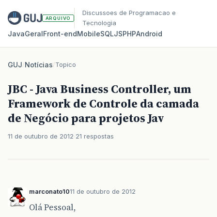
Discussoes de Programacao e
ARQUIVO
Tecnologia
Java
Geral
Front‑end
Mobile
SQL
JS
PHP
Android
GUJ
/
Notícias
/
Topico
JBC - Java Business Controller, um
Framework de Controle da camada
de Negócio para projetos Jav
11 de outubro de 2012
21 respostas
marconato10
11 de outubro de 2012
Olá Pessoal,