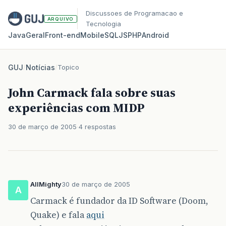
Discussoes de Programacao e
ARQUIVO
Tecnologia
Java
Geral
Front‑end
Mobile
SQL
JS
PHP
Android
GUJ
/
Notícias
/
Topico
John Carmack fala sobre suas
experiências com MIDP
30 de março de 2005
4 respostas
AllMighty
30 de março de 2005
A
Carmack é fundador da ID Software (Doom,
Quake) e fala
aqui