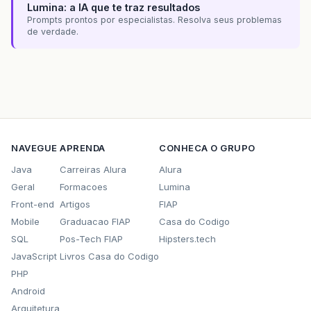
Lumina: a IA que te traz resultados
Prompts prontos por especialistas. Resolva seus problemas
de verdade.
NAVEGUE
APRENDA
CONHECA O GRUPO
Java
Carreiras Alura
Alura
Geral
Formacoes
Lumina
Front-end
Artigos
FIAP
Mobile
Graduacao FIAP
Casa do Codigo
SQL
Pos-Tech FIAP
Hipsters.tech
JavaScript
Livros Casa do Codigo
PHP
Android
Arquitetura