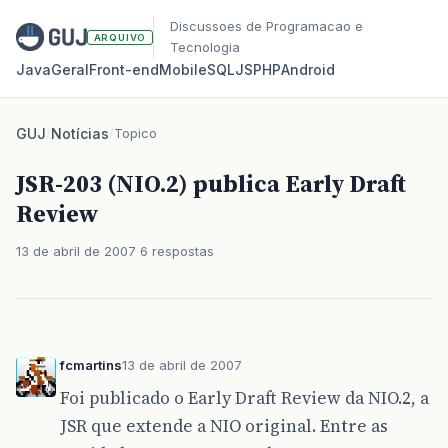
Discussoes de Programacao e
ARQUIVO
Tecnologia
Java
Geral
Front‑end
Mobile
SQL
JS
PHP
Android
GUJ
/
Notícias
/
Topico
JSR-203 (NIO.2) publica Early Draft
Review
13 de abril de 2007
6 respostas
fcmartins
13 de abril de 2007
Foi publicado o Early Draft Review da NIO.2, a
JSR que extende a NIO original. Entre as