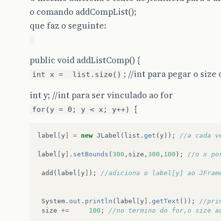
o comando addCompList();
que faz o seguinte:
public void addListComp() {
; //int para pegar o size
int x =
list.size()
int y; //int para ser vinculado ao for
{
for(y = 0; y < x; y++)
label
[
y
]
=
new
JLabel
(
list
.
get
(
y
));
//a cada v
label
[
y
]
.
setBounds
(
300
,
size
,
300
,
100
);
//o x po
add
(
label
[
y
]
);
//adiciona o label[y] ao JFram
System
.
out
.
println
(
label
[
y
]
.
getText
());
//pri
size
+=
100
;
//no termino do for,o size a