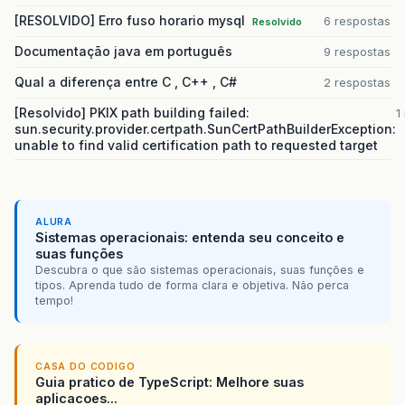
[RESOLVIDO] Erro fuso horario mysql
6 respostas
Resolvido
Documentação java em português
9 respostas
Qual a diferença entre C , C++ , C#
2 respostas
[Resolvido] PKIX path building failed:
1
sun.security.provider.certpath.SunCertPathBuilderException:
unable to find valid certification path to requested target
ALURA
Sistemas operacionais: entenda seu conceito e
suas funções
Descubra o que são sistemas operacionais, suas funções e
tipos. Aprenda tudo de forma clara e objetiva. Não perca
tempo!
CASA DO CODIGO
Guia pratico de TypeScript: Melhore suas
aplicacoes...