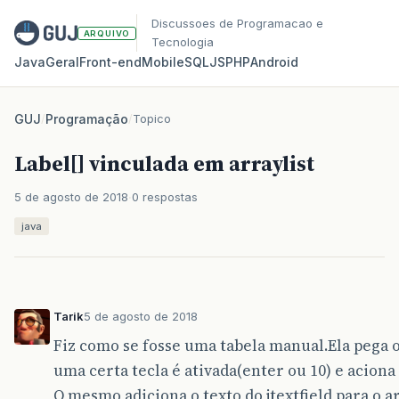
Discussoes de Programacao e
ARQUIVO
Tecnologia
Java
Geral
Front‑end
Mobile
SQL
JS
PHP
Android
GUJ
/
Programação
/
Topico
Label[] vinculada em arraylist
5 de agosto de 2018
0 respostas
java
Tarik
5 de agosto de 2018
Fiz como se fosse uma tabela manual.Ela pega 
uma certa tecla é ativada(enter ou 10) e aciona
O mesmo adiciona o texto do jtextfield para o ar