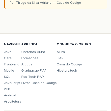
Por Thiago da Silva Adriano — Casa do Codigo
NAVEGUE
APRENDA
CONHECA O GRUPO
Java
Carreiras Alura
Alura
Geral
Formacoes
FIAP
Front-end
Artigos
Casa do Codigo
Mobile
Graduacao FIAP
Hipsters.tech
SQL
Pos-Tech FIAP
JavaScript
Livros Casa do Codigo
PHP
Android
Arquitetura