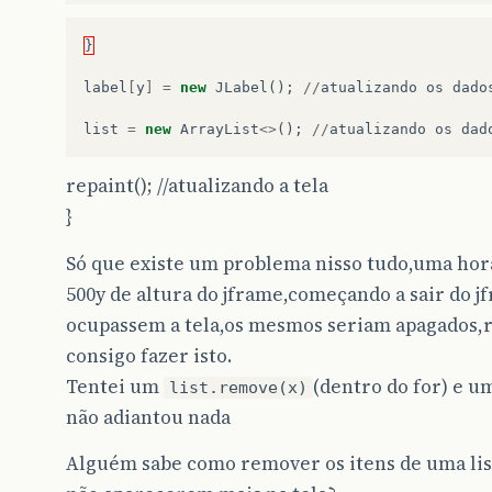
}
label
[
y
]
=
new
JLabel
();
//
atualizando
os
dado
list
=
new
ArrayList
<>
();
//
atualizando
os
dad
repaint(); //atualizando a tela
}
Só que existe um problema nisso tudo,uma hora
500y de altura do jframe,começando a sair do j
ocupassem a tela,os mesmos seriam apagados,r
consigo fazer isto.
Tentei um
(dentro do for) e um
list.remove(x)
não adiantou nada
Alguém sabe como remover os itens de uma list 