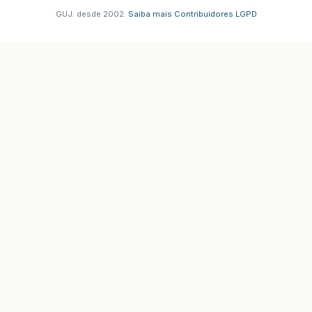
GUJ: desde 2002.
·
Saiba mais
·
Contribuidores
·
LGPD