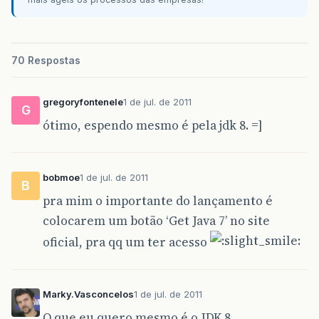
70 Respostas
gregoryfontenele
1 de jul. de 2011
G
ótimo, espendo mesmo é pela jdk 8. =]
bobmoe
1 de jul. de 2011
B
pra mim o importante do lançamento é
colocarem um botão ‘Get Java 7’ no site
oficial, pra qq um ter acesso
Marky.Vasconcelos
1 de jul. de 2011
O que eu quero mesmo é o JDK 8.