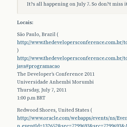
It?s all happening on July 7. So don?t miss it
Locais:
São Paulo, Brazil (
http://www.thedevelopersconference.com.br/t
)
http://www.thedevelopersconference.com.br/td
java#programacao
The Developer’s Conference 2011
Universidade Anhembi Morumbi
Thursday, July 7, 2011
1:00 p.m BRT
Redwood Shores, United States (
http://www.oracle.com/webapps/events/ns/Event
p_eventId=132652&src=7299693&src=7299693&