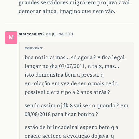
grandes servidores migrarem pro java 7 vai
demorar ainda, imagino que nem vão.
marcosalex
2 de jul. de 2011
M
eduveks:
boa notícia! mas… só agora!? e fica legal
lançar no dia 07/07/2011, e talz, mas…
isto demonstra bem a pressa, q
enrolação em vez de ser o mais cedo
possível q era tipo a 2 anos atrás!?
sendo assim o jdk 8 vai ser o quando!? em
08/08/2018 para ficar bonito!?
estão de brincadeira! espero bem q a
oracle acelere a evolução do java. q