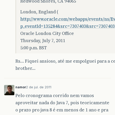
Redwood Shores, CA 94065
London, England (
http://www.oracle.com/webapps/events/ns/Ev
p_eventId=135284&src=7307403&src=730740
Oracle London City Office
Thursday, July 7, 2011
5:00 p.m. BST
Rs… Fiquei ansioso, até me empolguei para a ce
brother…
namor
2 de jul. de 2011
Pelo cronograma corrido nem vamos
aproveitar nada do Java 7, pois teoricamente
o prazo pro java 8 é em menos de 1 ano e pra