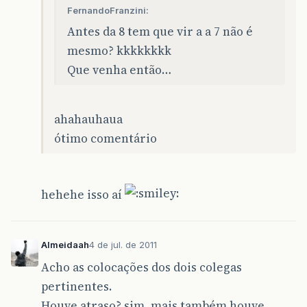
FernandoFranzini:
Antes da 8 tem que vir a a 7 não é
mesmo? kkkkkkkk
Que venha então…
ahahauhaua
ótimo comentário
hehehe isso aí
Almeidaah
4 de jul. de 2011
Acho as colocações dos dois colegas
pertinentes.
Houve atraso? sim, mais também houve