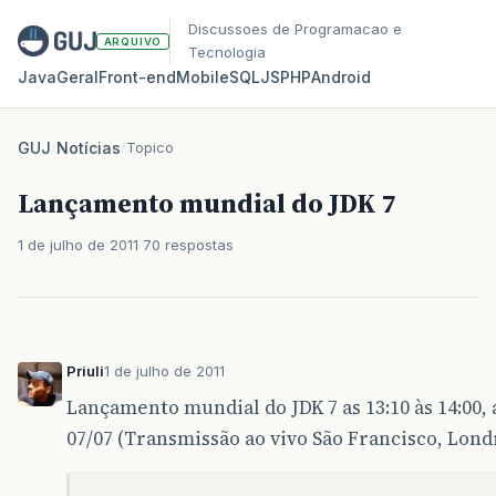
Discussoes de Programacao e
ARQUIVO
Tecnologia
Java
Geral
Front‑end
Mobile
SQL
JS
PHP
Android
GUJ
/
Notícias
/
Topico
Lançamento mundial do JDK 7
1 de julho de 2011
70 respostas
Priuli
1 de julho de 2011
Lançamento mundial do JDK 7 as 13:10 às 14:00,
07/07 (Transmissão ao vivo São Francisco, Lond