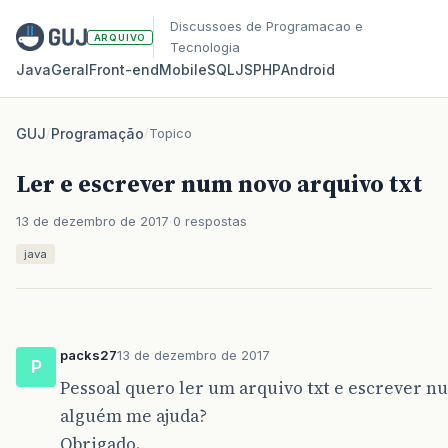
Discussoes de Programacao e
ARQUIVO
Tecnologia
Java
Geral
Front‑end
Mobile
SQL
JS
PHP
Android
GUJ
/
Programação
/
Topico
Ler e escrever num novo arquivo txt
13 de dezembro de 2017
0 respostas
java
packs27
13 de dezembro de 2017
P
Pessoal quero ler um arquivo txt e escrever n
alguém me ajuda?
Obrigado.