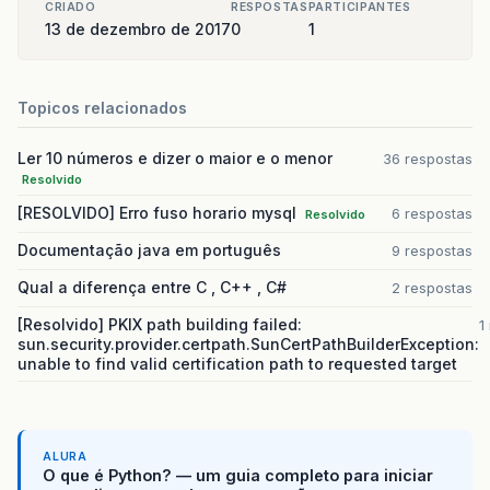
CRIADO
RESPOSTAS
PARTICIPANTES
13 de dezembro de 2017
0
1
while
(
lerb
.
ready
()){
String
linha
=
lerb
.
readLine
();
System
.
out
.
println
(
linha
);
}
Topicos relacionados
// criar o segundo arquivo
Ler 10 números e dizer o maior e o menor
36 respostas
Resolvido
File
arq1
=
new
File
(
"arquivo2.txt"
);
arq1
.
createNewFile
();
[RESOLVIDO] Erro fuso horario mysql
6 respostas
Resolvido
//escrever e guardar no arquivo2 o resulta
Documentação java em português
9 respostas
Qual a diferença entre C , C++ , C#
2 respostas
FileWriter
fileWriter
=
new
FileWriter
(
arq
BufferedWriter
escrever
=
new
BufferedWrit
[Resolvido] PKIX path building failed:
1
sun.security.provider.certpath.SunCertPathBuilderException:
linhat
=
Integer
.
toString
(
n1
)
+
";"
;
unable to find valid certification path to requested target
escrever
.
write
(
linhat
);
linhat
=
Integer
.
toString
(
n2
)
+
";"
;
escrever
.
write
(
linhat
);
ALURA
O que é Python? — um guia completo para iniciar