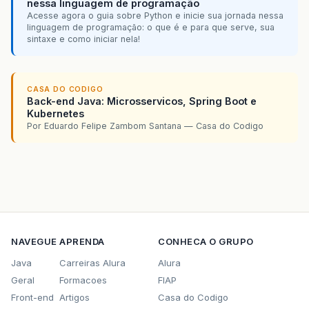
nessa linguagem de programação
linhat
=
Integer
.
toString
(
n1
*
2
);
Acesse agora o guia sobre Python e inicie sua jornada nessa
escrever
.
write
(
linhat
);
linguagem de programação: o que é e para que serve, sua
sintaxe e como iniciar nela!
escrever
.
close
();
fileWriter
.
close
();
CASA DO CODIGO
Back-end Java: Microsservicos, Spring Boot e
}
catch
(
IOException
ex
){
Kubernetes
Por Eduardo Felipe Zambom Santana — Casa do Codigo
}
NAVEGUE
APRENDA
CONHECA O GRUPO
Java
Carreiras Alura
Alura
Geral
Formacoes
FIAP
Front-end
Artigos
Casa do Codigo