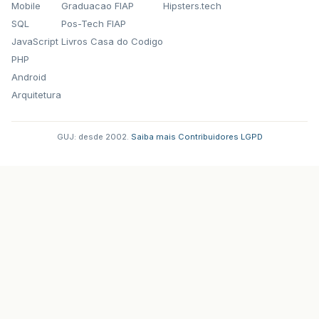
Mobile
Graduacao FIAP
Hipsters.tech
SQL
Pos-Tech FIAP
JavaScript
Livros Casa do Codigo
PHP
Android
Arquitetura
GUJ: desde 2002.
·
Saiba mais
·
Contribuidores
·
LGPD