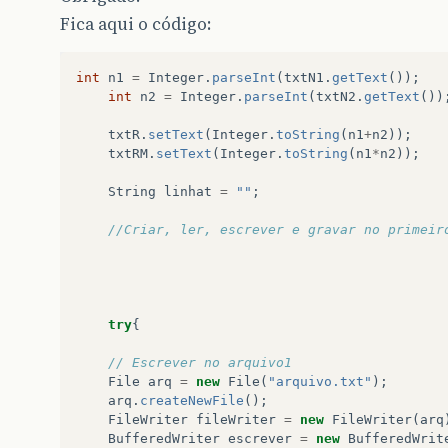
Fica aqui o código:
int
n1
=
Integer
.
parseInt
(
txtN1
.
getText
());
int
n2
=
Integer
.
parseInt
(
txtN2
.
getText
())
txtR
.
setText
(
Integer
.
toString
(
n1
+
n2
));
txtRM
.
setText
(
Integer
.
toString
(
n1
*
n2
));
String
linhat
=
""
;
//Criar, ler, escrever e gravar no primeir
try
{
// Escrever no arquivo1
File
arq
=
new
File
(
"arquivo.txt"
);
arq
.
createNewFile
();
FileWriter
fileWriter
=
new
FileWriter
(
arq
BufferedWriter
escrever
=
new
BufferedWrit