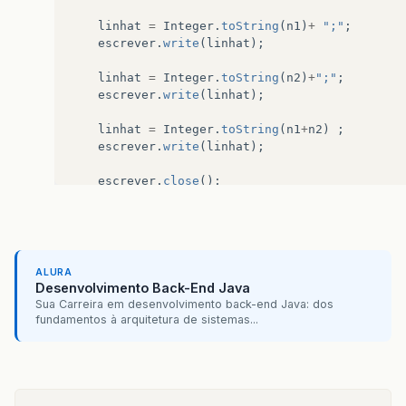
linhat
=
Integer
.
toString
(
n1
)
+
";"
;
escrever
.
write
(
linhat
);
linhat
=
Integer
.
toString
(
n2
)
+
";"
;
escrever
.
write
(
linhat
);
linhat
=
Integer
.
toString
(
n1
+
n2
)
;
escrever
.
write
(
linhat
);
escrever
.
close
();
fileWriter
.
close
();
}
catch
(
IOException
ex
){
}
ALURA
//ler arquivo1
Desenvolvimento Back-End Java
Sua Carreira em desenvolvimento back-end Java: dos
try
{
fundamentos à arquitetura de sistemas...
File
arq
=
new
File
(
"arquivo.txt"
);
FileReader
ler
=
new
FileReader
(
arq
);
BufferedReader
lerb
=
new
BufferedReader
(
l