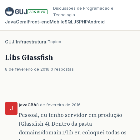
Discussoes de Programacao e
ARQUIVO
Tecnologia
Java
Geral
Front‑end
Mobile
SQL
JS
PHP
Android
GUJ
/
Infraestrutura
/
Topico
Libs Glassfish
8 de fevereiro de 2016
0 respostas
javaCBA
8 de fevereiro de 2016
J
Pessoal, eu tenho servidor em produção
(Glassfish 4). Dentro da pasta
domains/domain1/lib eu coloquei todas os