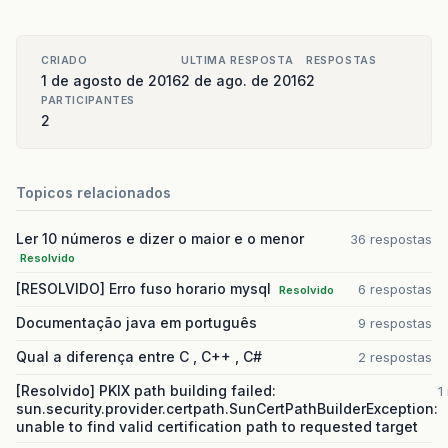
CRIADO
ULTIMA RESPOSTA
RESPOSTAS
1 de agosto de 2016
2 de ago. de 2016
2
PARTICIPANTES
2
Topicos relacionados
Ler 10 números e dizer o maior e o menor
36 respostas
Resolvido
[RESOLVIDO] Erro fuso horario mysql
6 respostas
Resolvido
Documentação java em português
9 respostas
Qual a diferença entre C , C++ , C#
2 respostas
[Resolvido] PKIX path building failed:
1
sun.security.provider.certpath.SunCertPathBuilderException:
unable to find valid certification path to requested target