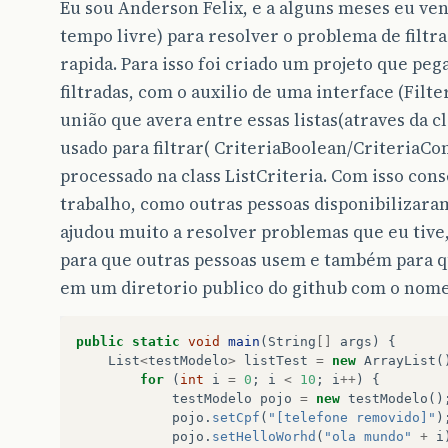
Eu sou Anderson Felix, e a alguns meses eu 
tempo livre) para resolver o problema de filtrar
rapida. Para isso foi criado um projeto que peg
filtradas, com o auxilio de uma interface (Filt
união que avera entre essas listas(atraves da cla
usado para filtrar( CriteriaBoolean/CriteriaCo
processado na class ListCriteria. Com isso con
trabalho, como outras pessoas disponibilizara
ajudou muito a resolver problemas que eu tive,
para que outras pessoas usem e também para qu
em um diretorio publico do github com o nom
public
static
void
main
(
String
[]
args
)
{
List
<
testModelo
>
listTest
=
new
ArrayList
(
for
(
int
i
=
0
;
i
<
10
;
i
++
)
{
testModelo
pojo
=
new
testModelo
()
pojo
.
setCpf
(
"[telefone removido]"
)
pojo
.
setHelloWorhd
(
"ola mundo"
+
i