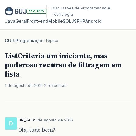
Discussoes de Programacao e
ARQUIVO
Tecnologia
Java
Geral
Front‑end
Mobile
SQL
JS
PHP
Android
GUJ
/
Programação
/
Topico
ListCriteria um iniciante, mas
poderoso recurso de filtragem em
lista
1 de agosto de 2016
2 respostas
DR_Felix
1 de agosto de 2016
D
Ola, tudo bem?