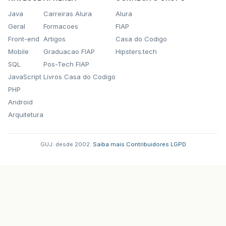
Java
Carreiras Alura
Alura
Geral
Formacoes
FIAP
Front-end
Artigos
Casa do Codigo
Mobile
Graduacao FIAP
Hipsters.tech
SQL
Pos-Tech FIAP
JavaScript
Livros Casa do Codigo
PHP
Android
Arquitetura
GUJ: desde 2002.
·
Saiba mais
·
Contribuidores
·
LGPD