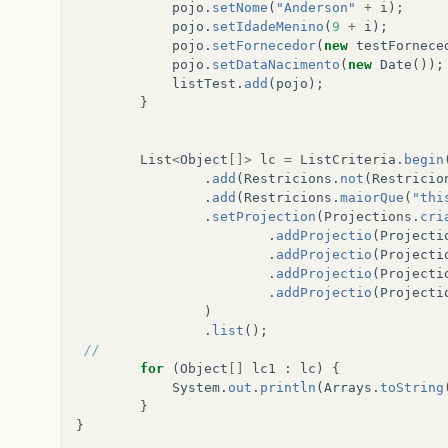
pojo
.
setNome
(
"Anderson"
+
i
);
pojo
.
setIdadeMenino
(
9
+
i
);
pojo
.
setFornecedor
(
new
testFornece
pojo
.
setDataNacimento
(
new
Date
());
listTest
.
add
(
pojo
);
}
List
<
Object
[]>
lc
=
ListCriteria
.
begin
.
add
(
Restricions
.
not
(
Restricio
.
add
(
Restricions
.
maiorQue
(
"thi
.
setProjection
(
Projections
.
cri
.
addProjectio
(
Projecti
.
addProjectio
(
Projecti
.
addProjectio
(
Projecti
.
addProjectio
(
Projecti
)
.
list
();
//            
for
(
Object
[]
lc1
:
lc
)
{
System
.
out
.
println
(
Arrays
.
toString
}
}