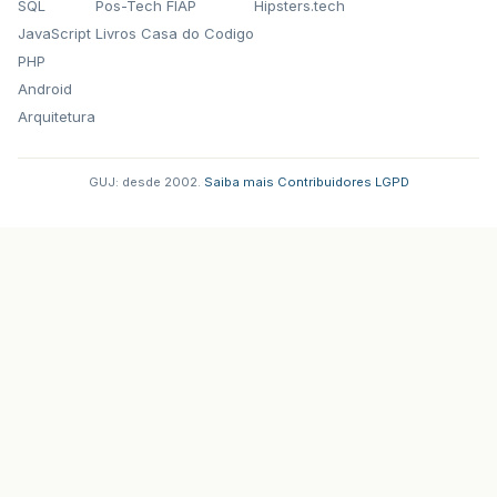
SQL
Pos-Tech FIAP
Hipsters.tech
JavaScript
Livros Casa do Codigo
PHP
Android
Arquitetura
GUJ: desde 2002.
·
Saiba mais
·
Contribuidores
·
LGPD