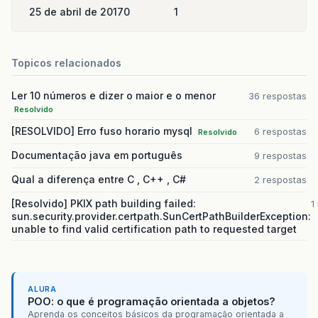
25 de abril de 2017
0
1
Topicos relacionados
Ler 10 números e dizer o maior e o menor
36 respostas
Resolvido
[RESOLVIDO] Erro fuso horario mysql
6 respostas
Resolvido
Documentação java em português
9 respostas
Qual a diferença entre C , C++ , C#
2 respostas
[Resolvido] PKIX path building failed:
1
sun.security.provider.certpath.SunCertPathBuilderException:
unable to find valid certification path to requested target
ALURA
POO: o que é programação orientada a objetos?
Aprenda os conceitos básicos da programação orientada a