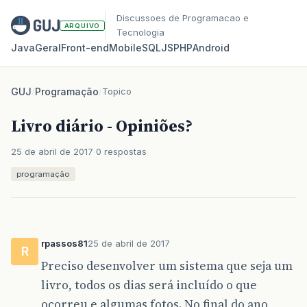
Discussoes de Programacao e
ARQUIVO
Tecnologia
Java
Geral
Front‑end
Mobile
SQL
JS
PHP
Android
GUJ
/
Programação
/
Topico
Livro diário - Opiniões?
25 de abril de 2017
0 respostas
programação
rpassos81
25 de abril de 2017
R
Preciso desenvolver um sistema que seja um
livro, todos os dias será incluído o que
ocorreu e algumas fotos. No final do ano,