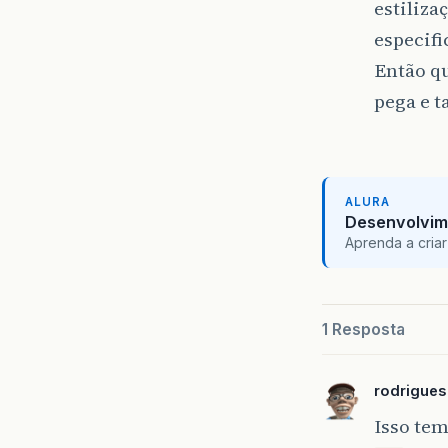
estiliza
especif
Então qu
pega e ta
ALURA
Desenvolvim
Aprenda a criar
1 Resposta
rodrigue
Isso tem