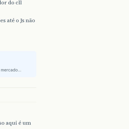
or do cll
es até o Js não
mercado....
so aqui é um