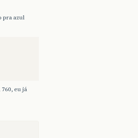
o pra azul
760, eu já