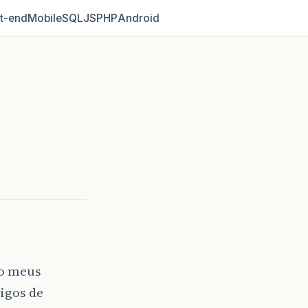
t‑end
Mobile
SQL
JS
PHP
Android
ço meus
igos de