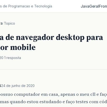
Java
Geral
Fron
s de Programacao e Tecnologia
ra
/
Topico
 de navegador desktop para
or mobile
20
1 resposta
5
24 de junho de 2020
possuo computador em casa, apenas o meu cll e fa
 mas quando estou estudando e faço testes com cód