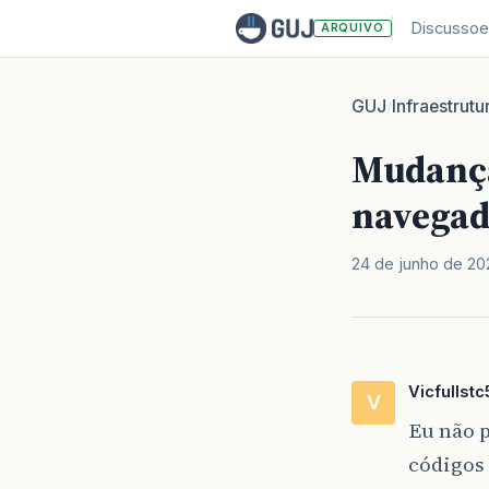
Discussoe
ARQUIVO
GUJ
Infraestrutu
/
Mudança
navegad
24 de junho de 20
Vicfullstc
V
Eu não 
códigos