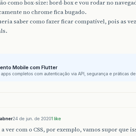
ção como box-size: bord-box e vou rodar no navegad
icamente no chrome fica bugado.
eria saber como fazer ficar compatível, pois as vez
ls.
ento Mobile com Flutter
 apps completos com autenticação via API, segurança e práticas de 
sabner
24 de jun. de 2020
1 like
 a ver com o CSS, por exemplo, vamos supor que is