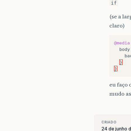
if
(se a la
claro)
@media
body
ba
}
}
eu faço 
mudo as
CRIADO
24 de junho 