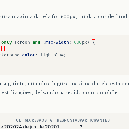
rgura maxima da tela for 600px, muda a cor de fund
only
screen
and
(
max
-
width
:
600
px
)
{
{
ckground
-
color
:
lightblue
;
o seguinte, quando a lagura maxima da tela está em 
 estilizações, deixando parecido com o mobile
ULTIMA RESPOSTA
RESPOSTAS
PARTICIPANTES
de 2020
24 de jun. de 2020
1
2