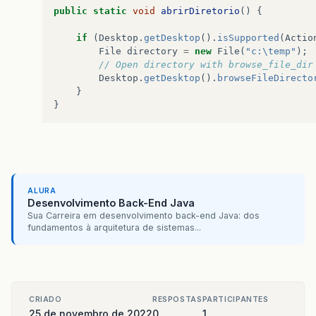
public
static
void
abrirDiretorio
()
{
if
(
Desktop
.
getDesktop
().
isSupported
(
Actio
File
directory
=
new
File
(
"c:\temp"
);
// Open directory with browse_file_dir
Desktop
.
getDesktop
().
browseFileDirecto
}
}
ALURA
Desenvolvimento Back-End Java
Sua Carreira em desenvolvimento back-end Java: dos
fundamentos à arquitetura de sistemas...
CRIADO
RESPOSTAS
PARTICIPANTES
25 de novembro de 2022
0
1