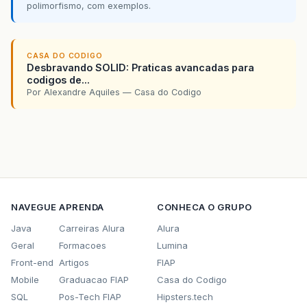
polimorfismo, com exemplos.
CASA DO CODIGO
Desbravando SOLID: Praticas avancadas para
codigos de...
Por Alexandre Aquiles — Casa do Codigo
NAVEGUE
APRENDA
CONHECA O GRUPO
Java
Carreiras Alura
Alura
Geral
Formacoes
Lumina
Front-end
Artigos
FIAP
Mobile
Graduacao FIAP
Casa do Codigo
SQL
Pos-Tech FIAP
Hipsters.tech