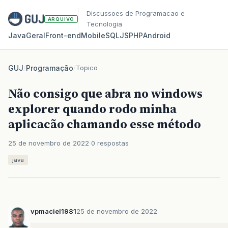
Discussoes de Programacao e
ARQUIVO
Tecnologia
Java
Geral
Front‑end
Mobile
SQL
JS
PHP
Android
GUJ
/
Programação
/
Topico
Não consigo que abra no windows
explorer quando rodo minha
aplicacão chamando esse método
25 de novembro de 2022
0 respostas
java
vpmaciel1981
25 de novembro de 2022