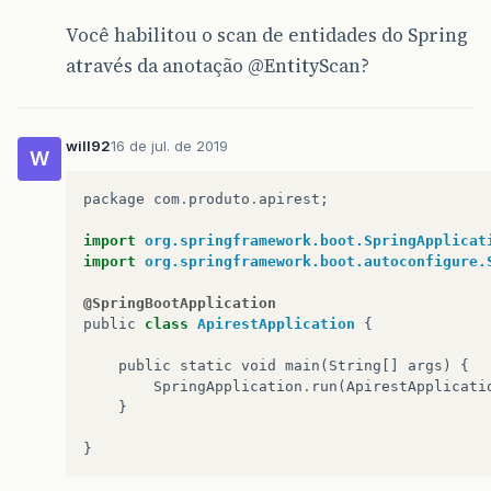
public
void
setQuantidade
(
BigDecimal
quant
this
.
quantidade
=
quantidade
;
Você habilitou o scan de entidades do Spring
}
através da anotação
@EntityScan
?
public
BigDecimal
getValor
()
{
return
valor
;
}
public
void
setValor
(
BigDecimal
valor
)
{
will92
16 de jul. de 2019
this
.
valor
=
valor
;
W
}
package
com
.
produto
.
apirest
;
import
org.springframework.boot.SpringApplicat
}
import
org.springframework.boot.autoconfigure.
@SpringBootApplication
public
class
ApirestApplication
{
public
static
void
main
(
String
[]
args
)
{
SpringApplication
.
run
(
ApirestApplicati
}
}