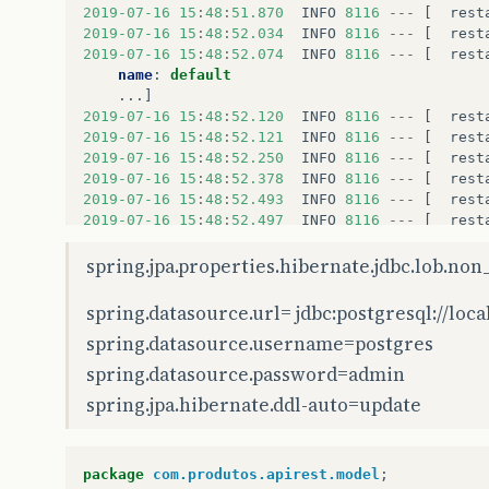
2019
-07
-16
15
:
48
:
51.870
INFO
8116
---
[
rest
2019
-07
-16
15
:
48
:
52.034
INFO
8116
---
[
rest
2019
-07
-16
15
:
48
:
52.074
INFO
8116
---
[
rest
name
:
default
...]
2019
-07
-16
15
:
48
:
52.120
INFO
8116
---
[
rest
2019
-07
-16
15
:
48
:
52.121
INFO
8116
---
[
rest
2019
-07
-16
15
:
48
:
52.250
INFO
8116
---
[
rest
2019
-07
-16
15
:
48
:
52.378
INFO
8116
---
[
rest
2019
-07
-16
15
:
48
:
52.493
INFO
8116
---
[
rest
2019
-07
-16
15
:
48
:
52.497
INFO
8116
---
[
rest
2019
-07
-16
15
:
48
:
52.647
INFO
8116
---
[
rest
2019
spring.jpa.properties.hibernate.jdbc.lob.no
-07
-16
15
:
48
:
52.664
INFO
8116
---
[
rest
2019
-07
-16
15
:
48
:
52.851
INFO
8116
---
[
rest
2019
-07
-16
15
:
48
:
52.890
WARN
8116
---
[
rest
spring.datasource.url= jdbc:postgresql://loc
2019
-07
-16
15
:
48
:
53.099
INFO
8116
---
[
rest
spring.datasource.username=postgres
2019
-07
-16
15
:
48
:
53.101
INFO
8116
---
[
rest
spring.datasource.password=admin
spring.jpa.hibernate.ddl-auto=update
package
com.produtos.apirest.model
;