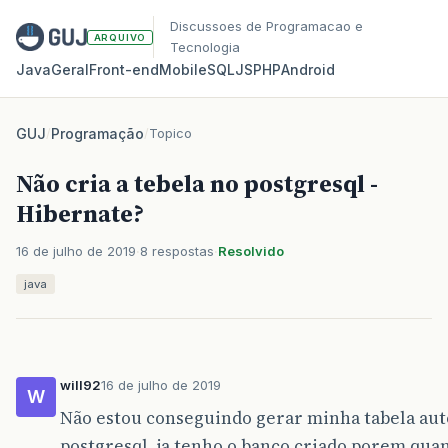
Discussoes de Programacao e
ARQUIVO
Tecnologia
Java
Geral
Front‑end
Mobile
SQL
JS
PHP
Android
GUJ
/
Programação
/
Topico
Não cria a tebela no postgresql -
Hibernate?
16 de julho de 2019
8 respostas
Resolvido
java
will92
16 de julho de 2019
W
Não estou conseguindo gerar minha tabela au
postgresql, ja tenho o banco criado porem qua