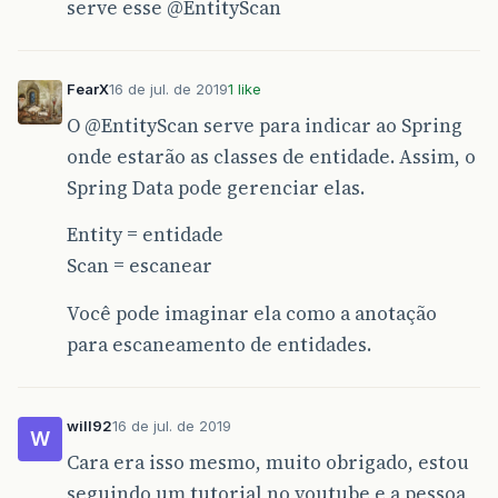
serve esse
@EntityScan
FearX
16 de jul. de 2019
1 like
O
@EntityScan
serve para indicar ao Spring
onde estarão as classes de entidade. Assim, o
Spring Data pode gerenciar elas.
Entity = entidade
Scan = escanear
Você pode imaginar ela como a anotação
para escaneamento de entidades.
will92
16 de jul. de 2019
W
Cara era isso mesmo, muito obrigado, estou
seguindo um tutorial no youtube e a pessoa