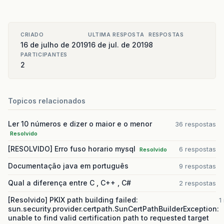
CRIADO
ULTIMA RESPOSTA
RESPOSTAS
16 de julho de 2019
16 de jul. de 2019
8
PARTICIPANTES
2
Topicos relacionados
Ler 10 números e dizer o maior e o menor
36 respostas
Resolvido
[RESOLVIDO] Erro fuso horario mysql
6 respostas
Resolvido
Documentação java em português
9 respostas
Qual a diferença entre C , C++ , C#
2 respostas
[Resolvido] PKIX path building failed:
1
sun.security.provider.certpath.SunCertPathBuilderException:
unable to find valid certification path to requested target