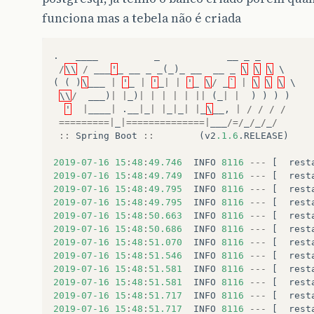
funciona mas a tebela não é criada
.
____
_
__
_
_
/
\\
/
___
'
_
__
_
_
(
_
)
_
__
__
_
\
\
\
(
(
)
\
___
|
'
_
|
'
_
|
|
'
_
\
/
_
`
|
\
\
\
\\
/
___
)
|
|
_
)
|
|
|
|
|
||
(
_
|
|
)
)
)
)
'
|
____
|
.
__
|
_
|
|
_
|
_
|
|
_
\
__
,
|
/
/
/
/
=========|
_
|==============|
___
/=/
_
/
_
/
_
/
::
Spring
Boot
::
(
v2
.1.6
.
RELEASE
)
2019
-07
-16
15
:
48
:
49.746
INFO
8116
---
[
rest
2019
-07
-16
15
:
48
:
49.749
INFO
8116
---
[
rest
2019
-07
-16
15
:
48
:
49.795
INFO
8116
---
[
rest
2019
-07
-16
15
:
48
:
49.795
INFO
8116
---
[
rest
2019
-07
-16
15
:
48
:
50.663
INFO
8116
---
[
rest
2019
-07
-16
15
:
48
:
50.686
INFO
8116
---
[
rest
2019
-07
-16
15
:
48
:
51.070
INFO
8116
---
[
rest
2019
-07
-16
15
:
48
:
51.546
INFO
8116
---
[
rest
2019
-07
-16
15
:
48
:
51.581
INFO
8116
---
[
rest
2019
-07
-16
15
:
48
:
51.581
INFO
8116
---
[
rest
2019
-07
-16
15
:
48
:
51.717
INFO
8116
---
[
rest
2019
-07
-16
15
:
48
:
51.717
INFO
8116
---
[
rest