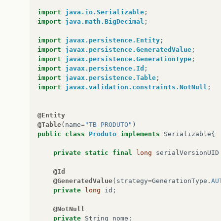
import
java.io.Serializable
;
import
java.math.BigDecimal
;
import
javax.persistence.Entity
;
import
javax.persistence.GeneratedValue
;
import
javax.persistence.GenerationType
;
import
javax.persistence.Id
;
import
javax.persistence.Table
;
import
javax.validation.constraints.NotNull
;
@Entity
@Table
(
name
=
"TB_PRODUTO"
)
public
class
Produto
implements
Serializable
{
private
static
final
long
serialVersionUID
@Id
@GeneratedValue
(
strategy
=
GenerationType
.
AU
private
long
id
;
@NotNull
private
String
nome
;