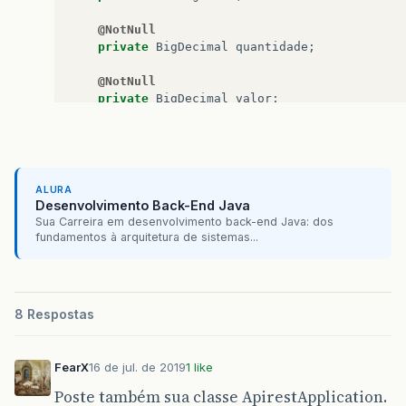
@NotNull
private
BigDecimal
quantidade
;
@NotNull
private
BigDecimal
valor
;
public
long
getId
()
{
return
id
;
}
ALURA
public
void
setId
(
long
id
)
{
Desenvolvimento Back-End Java
this
.
id
=
id
;
Sua Carreira em desenvolvimento back-end Java: dos
}
fundamentos à arquitetura de sistemas...
public
String
getNome
()
{
return
nome
;
}
public
void
setNome
(
String
nome
)
{
8 Respostas
this
.
nome
=
nome
;
}
public
BigDecimal
getQuantidade
()
{
FearX
16 de jul. de 2019
1 like
return
quantidade
;
}
Poste também sua classe ApirestApplication.