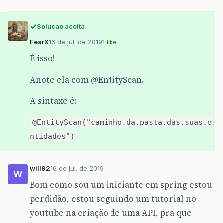
Solucao aceita
FearX
16 de jul. de 2019
1 like
É isso!
Anote ela com
@EntityScan
.
A sintaxe é:
@EntityScan("caminho.da.pasta.das.suas.e
ntidades")
will92
16 de jul. de 2019
W
Bom como sou um iniciante em spring estou
perdidão, estou seguindo um tutorial no
youtube na criação de uma API, pra que