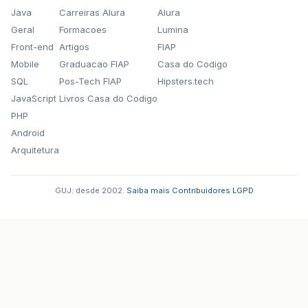
Java
Carreiras Alura
Alura
Geral
Formacoes
Lumina
Front-end
Artigos
FIAP
Mobile
Graduacao FIAP
Casa do Codigo
SQL
Pos-Tech FIAP
Hipsters.tech
JavaScript
Livros Casa do Codigo
PHP
Android
Arquitetura
GUJ: desde 2002.
·
Saiba mais
·
Contribuidores
·
LGPD