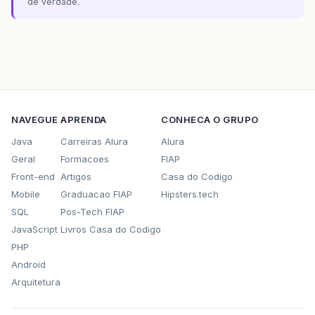
de verdade.
NAVEGUE
APRENDA
CONHECA O GRUPO
Java
Carreiras Alura
Alura
Geral
Formacoes
FIAP
Front-end
Artigos
Casa do Codigo
Mobile
Graduacao FIAP
Hipsters.tech
SQL
Pos-Tech FIAP
JavaScript
Livros Casa do Codigo
PHP
Android
Arquitetura