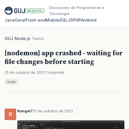
Discussoes de Programacao e
ARQUIVO
Tecnologia
Java
Geral
Front‑end
Mobile
SQL
JS
PHP
Android
GUJ
/
Node.js
/
Topico
[nodemon] app crashed - waiting for
file changes before starting
31 de outubro de 2021
1 resposta
node
Rangel7
31 de outubro de 2021
R