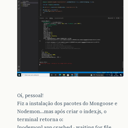
Oí, pessoal!
Fiz a instalação dos pacotes do Mongoose e
Nodemon…mas após criar o index.js, o
terminal retorna o:
[nodemon] app crashed - waiting for file