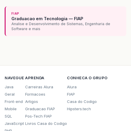
FIAP
Graduacao em Tecnologia — FIAP
Analise e Desenvolvimento de Sistemas, Engenharia de
Software e mais
NAVEGUE
APRENDA
CONHECA O GRUPO
Java
Carreiras Alura
Alura
Geral
Formacoes
FIAP
Front-end
Artigos
Casa do Codigo
Mobile
Graduacao FIAP
Hipsters.tech
SQL
Pos-Tech FIAP
JavaScript
Livros Casa do Codigo
PHP