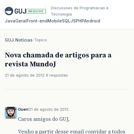
Discussoes de Programacao e
ARQUIVO
Tecnologia
Java
Geral
Front‑end
Mobile
SQL
JS
PHP
Android
GUJ
/
Notícias
/
Topico
Nova chamada de artigos para a
revista MundoJ
21 de agosto de 2012
9 respostas
Guerr
21 de agosto de 2012
Caros amigos do GUJ,
Venho a partir desse email convidar a todos