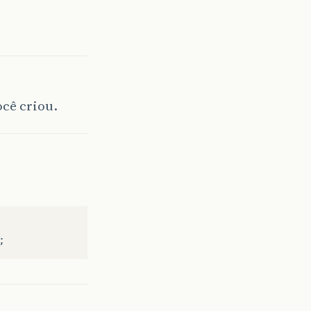
cê criou.
;