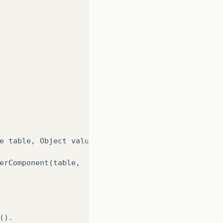
e table, Object value, boolean isSelected, boolean
erComponent(table, 

).
