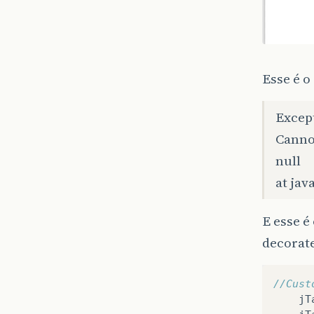
Esse é o
Excep
Canno
null
at ja
E esse 
decorat
//Cust
jT