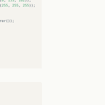
(
0
,
153
,
102
));
(
255
,
255
,
255
));
rer
());