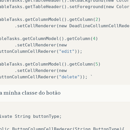
ableTasks
.
getTableHeader
().
setBackground
(
new
Color
ableTasks
.
getTableHeader
().
setForeground
(
new
Color
ableTasks
.
getColumnModel
().
getColumn
(
2
)
.
setCellRenderer
(
new
DeadlineCollumnCellRede
bleTasks
.
getColumnModel
().
getColumn
(
4
)
.
setCellRenderer
(
new
uttonColumnCellRederer
(
"edit"
));
ableTasks
.
getColumnModel
().
getColumn
(
5
)
.
setCellRenderer
(
new
uttonColumnCellRederer
(
"delete"
));
 a minha classe do botão
ivate String buttonType;

blic ButtonColumnCellRederer(String ButtonType){
