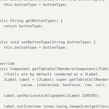
  this.buttonType = buttonType;

blic String getButtonType() {

  return buttonType;

blic void setButtonType(String buttonType) {

  this.buttonType = buttonType;

verride

blic Component getTableCellRendererComponent(JTabl
  //Cells are by default rendered as a JLabel.

  JLabel label = (JLabel) super.getTableCellRender
          value, isSelected, hasFocus, row, col);

  label.setHorizontalAlignment(JLabel.CENTER);

  label.setIcon(new javax.swing.ImageIcon(getClass(