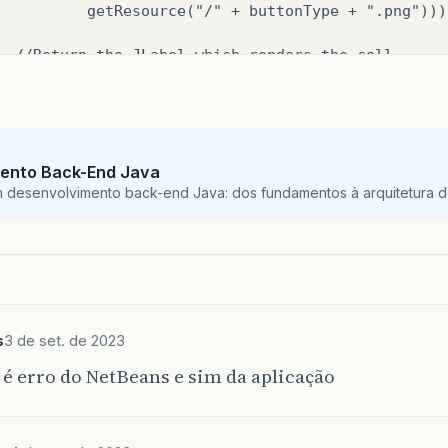
          getResource("/" + buttonType + ".png")));
  //Return the JLabel which renders the cell.

  return label;

ento Back-End Java
m desenvolvimento back-end Java: dos fundamentos à arquitetura de
s
3 de set. de 2023
 é erro do NetBeans e sim da aplicação