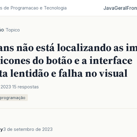
Java
Geral
Fron
s de Programacao e Tecnologia
ão
/
Topico
ans não está localizando as i
icones do botão e a interface
a lentidão e falha no visual
 2023
15 respostas
programação
oy
3 de setembro de 2023