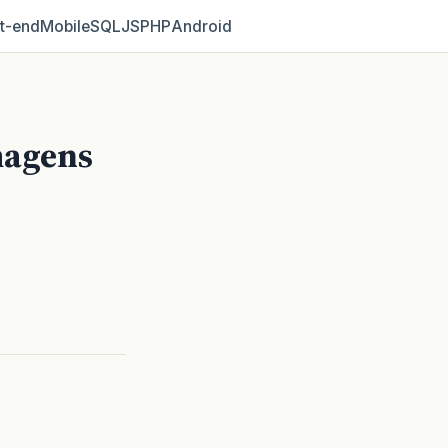
t‑end
Mobile
SQL
JS
PHP
Android
magens