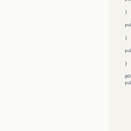
      
    }

    pu
      
    }

    pu
      
    }

    @O
    pu
      
      
      
      
      