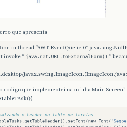
 erro que apresenta
tion in thread “AWT-EventQueue-0” java.lang.Null
t invoke “
” becau
java.net.URL.toExternalForm()
va.desktop/javax.swing.ImageIcon.(ImageIcon.java:
é o codigo que implementei na minha Main Screen` 
eTableTAsk(){
omizando o header da table de tarefas
ableTasks
.
getTableHeader
().
setFont
(
new
Font
(
"Segoe