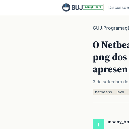
Discussoe
ARQUIVO
GUJ
Programaç
/
O Netbe
png dos 
apresent
3 de setembro de
netbeans
java
insany_b
I