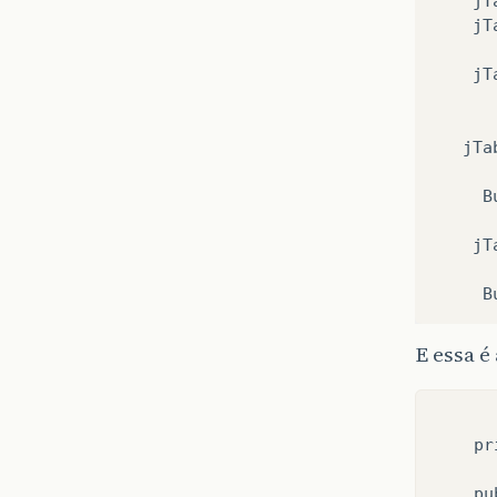
jT
jT
jT
jTa
B
jT
B
E essa é
    pr
    pu