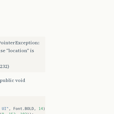
PointerException:
se “location” is
232)
public void
 UI"
,
Font
.
BOLD
,
14
));