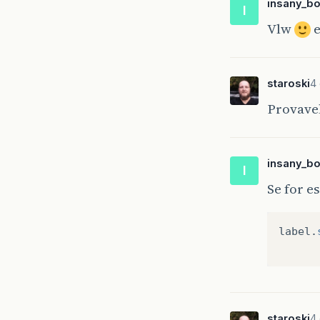
insany_b
I
Vlw
e
staroski
4
Provave
insany_b
I
Se for e
label
.
staroski
4