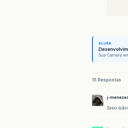
      
      
      
    }

ALURA
Desenvolvim
Sua Carreira e
15 Respostas
j-meneze
Isso não