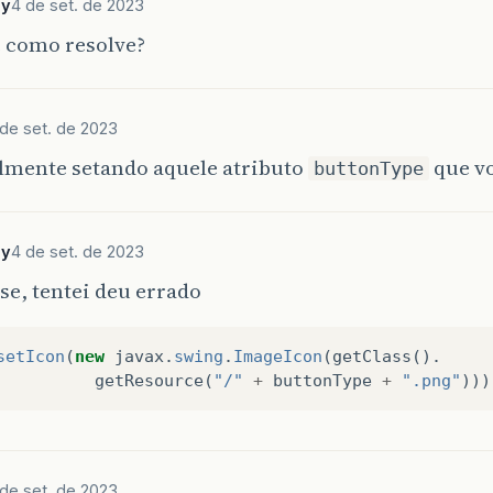
oy
4 de set. de 2023
 como resolve?
 de set. de 2023
lmente setando aquele atributo
que vo
buttonType
oy
4 de set. de 2023
sse, tentei deu errado
setIcon
(
new
javax
.
swing
.
ImageIcon
(
getClass
().
getResource
(
"/"
+
buttonType
+
".png"
)))
 de set. de 2023