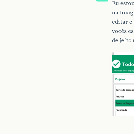
Eu estou
na Image
editar e
vocês es
de jeito