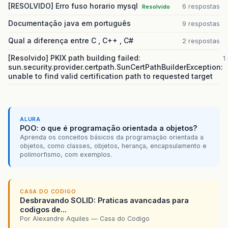
[RESOLVIDO] Erro fuso horario mysql
6 respostas
Resolvido
Documentação java em português
9 respostas
Qual a diferença entre C , C++ , C#
2 respostas
[Resolvido] PKIX path building failed:
1
sun.security.provider.certpath.SunCertPathBuilderException:
unable to find valid certification path to requested target
ALURA
POO: o que é programação orientada a objetos?
Aprenda os conceitos básicos da programação orientada a
objetos, como classes, objetos, herança, encapsulamento e
polimorfismo, com exemplos.
CASA DO CODIGO
Desbravando SOLID: Praticas avancadas para
codigos de...
Por Alexandre Aquiles — Casa do Codigo