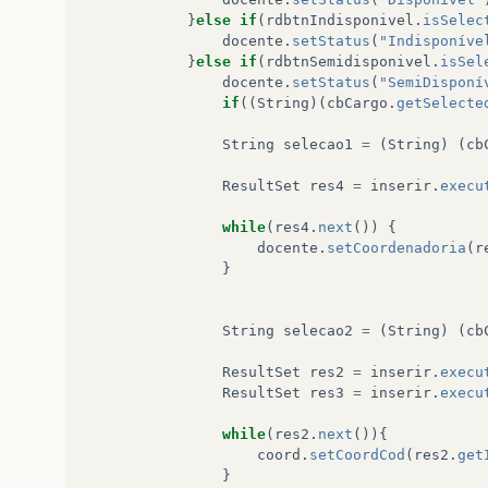
}
else
if
(
rdbtnIndisponivel
.
isSelec
docente
.
setStatus
(
"Indisponíve
}
else
if
(
rdbtnSemidisponivel
.
isSel
docente
.
setStatus
(
"SemiDisponí
if
((
String
)(
cbCargo
.
getSelecte
String
selecao1
=
(
String
)
(
cb
ResultSet
res4
=
inserir
.
execu
while
(
res4
.
next
())
{
docente
.
setCoordenadoria
(
r
}
String
selecao2
=
(
String
)
(
cb
ResultSet
res2
=
inserir
.
execu
ResultSet
res3
=
inserir
.
execu
while
(
res2
.
next
()){
coord
.
setCoordCod
(
res2
.
get
}