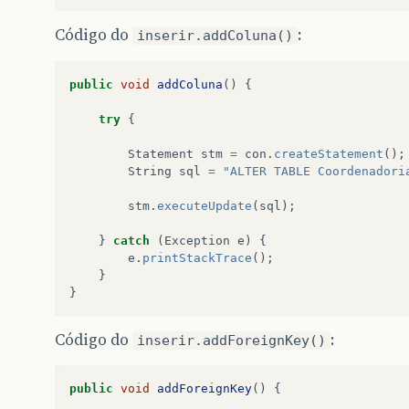
while
(
res3
.
next
()){
Código do
:
inserir.addColuna()
docente
.
setDocCod
(
res3
.
get
}
public
void
addColuna
()
{
ResultSet
res1
=
inserir
.
execu
cont
.
setCont
(
cont
.
getCont
()
+
0
)
try
{
if
(
!
res1
.
wasNull
()
&&
cont
.
ge
Statement
stm
=
con
.
createStatement
();
inserir
.
addColuna
();
String
sql
=
"ALTER TABLE Coordenadori
inserir
.
addForeignKey
();
inserir
.
coordenadorUpdate
(
stm
.
executeUpdate
(
sql
);
cont
.
setCont
(
cont
.
getCont
(
}
catch
(
Exception
e
)
{
cbCoordenador
.
removeItem
(
s
e
.
printStackTrace
();
}
}
else
if
(
!
res1
.
wasNull
()
&&
c
}
cbCoordenador
.
removeItem
(
s
cont
.
setCont
(
cont
.
getCont
(
Código do
:
}
else
{
inserir.addForeignKey()
cbCoordenador
.
setEnabled
(
f
}
public
void
addForeignKey
()
{
}
}