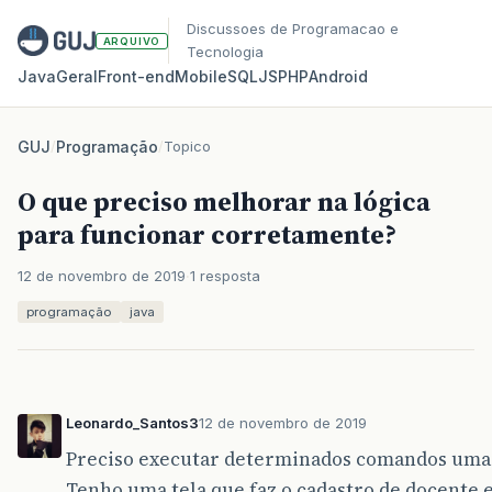
Discussoes de Programacao e
ARQUIVO
Tecnologia
Java
Geral
Front‑end
Mobile
SQL
JS
PHP
Android
GUJ
/
Programação
/
Topico
O que preciso melhorar na lógica
para funcionar corretamente?
12 de novembro de 2019
1 resposta
programação
java
Leonardo_Santos3
12 de novembro de 2019
Preciso executar determinados comandos uma v
Tenho uma tela que faz o cadastro de docente 