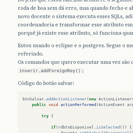
roda de boa sem dá erro, mas quando fecho e a
novo docente o sistema executa esses SQLs, ad
coordenadoria e transformar esse atributo em 
porquê já existe esse atributo, só funciona qua
Estou usando o eclipse e o postgres. Segue o m
referindo.
Os comandos que quero executar uma vez são 
;
inserir.addForeignKey()
Código do botão salvar:
btnSalvar
.
addActionListener
(
new
ActionListener
public
void
actionPerformed
(
ActionEvent
ar
try
{
if
(
rdbtnDisponivel
.
isSelected
())
{
docente
.
setStatus
(
"Disponível"