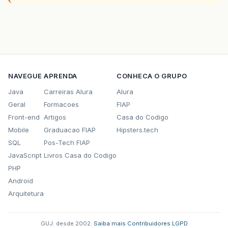
NAVEGUE
APRENDA
CONHECA O GRUPO
Java
Carreiras Alura
Alura
Geral
Formacoes
FIAP
Front-end
Artigos
Casa do Codigo
Mobile
Graduacao FIAP
Hipsters.tech
SQL
Pos-Tech FIAP
JavaScript
Livros Casa do Codigo
PHP
Android
Arquitetura
GUJ: desde 2002.
·
Saiba mais
·
Contribuidores
·
LGPD