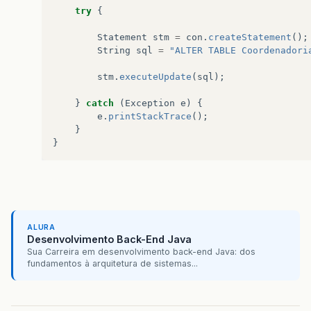
try
{
inserir
.
inserir
(
docente
);
Statement
stm
=
con
.
createStatement
();
String
sql
=
"ALTER TABLE Coordenadori
}
catch
(
Exception
e
)
{
e
.
printStackTrace
();
stm
.
executeUpdate
(
sql
);
}
JOptionPane
.
showMessageDialog
(
null
,
"C
}
catch
(
Exception
e
)
{
e
.
printStackTrace
();
}
}
});
}
ALURA
Desenvolvimento Back-End Java
Sua Carreira em desenvolvimento back-end Java: dos
fundamentos à arquitetura de sistemas...