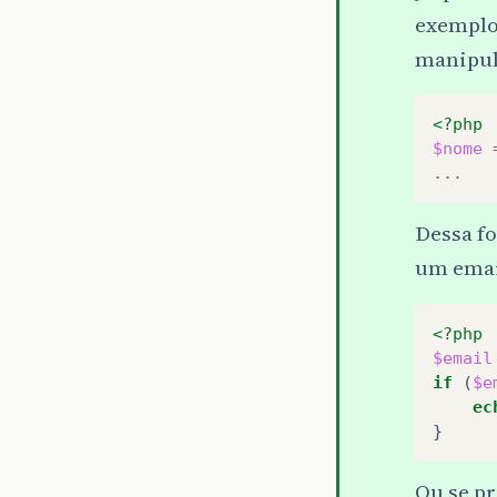
exemplo
manipula
<?php
$nome
...
Dessa f
um email
<?php
$email
if
(
$e
ec
}
Ou se p