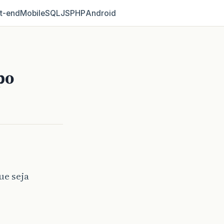
t‑end
Mobile
SQL
JS
PHP
Android
po
ue seja