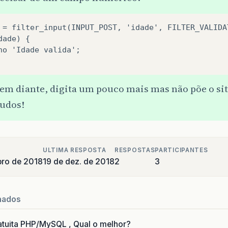
 = filter_input(INPUT_POST, 'idade', FILTER_VALIDA
dade) {
ho 'Idade valida';
 em diante, digita um pouco mais mas não põe o si
tudos!
ULTIMA RESPOSTA
RESPOSTAS
PARTICIPANTES
ro de 2018
19 de dez. de 2018
2
3
nados
uita PHP/MySQL , Qual o melhor?