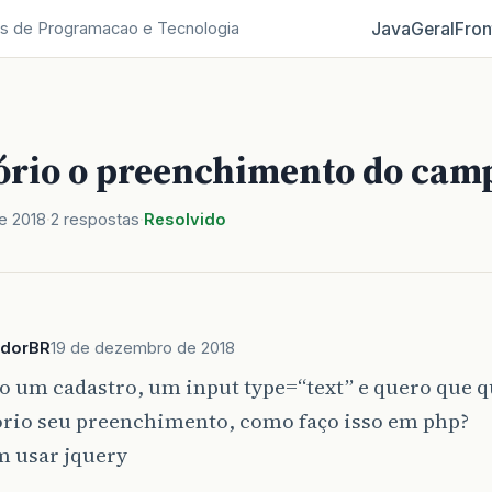
Java
Geral
Fron
s de Programacao e Tecnologia
ório o preenchimento do cam
e 2018
2 respostas
Resolvido
dorBR
19 de dezembro de 2018
o um cadastro, um input type=“text” e quero que q
ório seu preenchimento, como faço isso em php?
m usar jquery