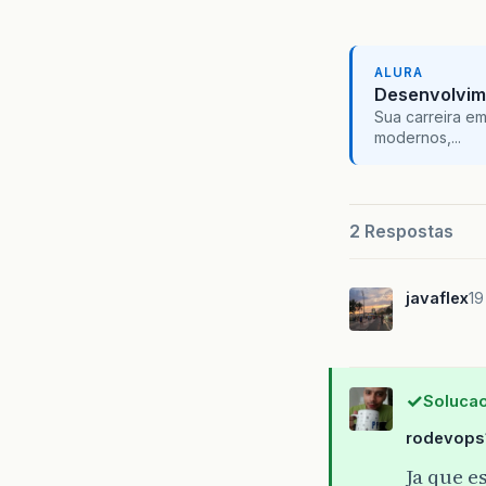
ALURA
Desenvolvim
Sua carreira e
modernos,...
2 Respostas
javaflex
19
Solucao
rodevops
Ja que e