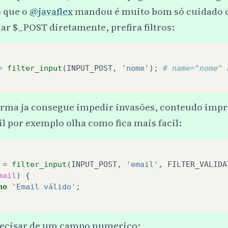
 que o
@javaflex
mandou é muito bom só cuidado
r $_POST diretamente, prefira filtros:
=
filter_input
(
INPUT_POST
,
'nome'
);
# name="nome" 
orma ja consegue impedir invasões, conteudo impr
 por exemplo olha como fica mais facil:
=
filter_input
(
INPUT_POST
,
'email'
,
FILTER_VALIDA
mail
)
{
ho
'Email válido'
;
recisar de um campo numerico: