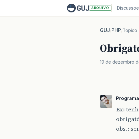
Discussoe
ARQUIVO
GUJ
PHP
/
/
Topico
Obrigat
19 de dezembro d
Programa
Ex: tenh
obrigat
obs.: se