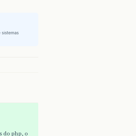
 sistemas
s do php, o