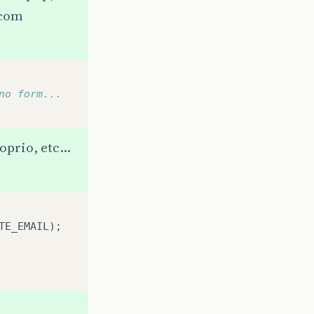
 com
no form...
oprio, etc…
TE_EMAIL
);