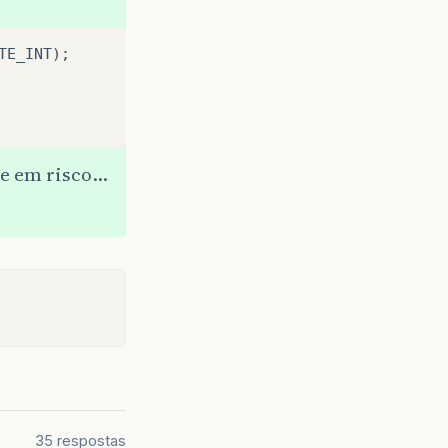
TE_INT);
te em risco…
35 respostas