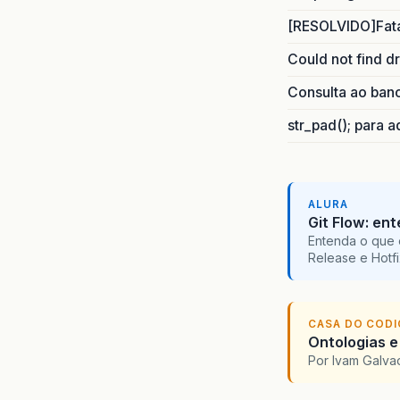
[RESOLVIDO]Fatal
Could not find d
Consulta ao ban
str_pad(); para 
ALURA
Git Flow: en
Entenda o que 
Release e Hotf
CASA DO COD
Ontologias e
Por Ivam Galva