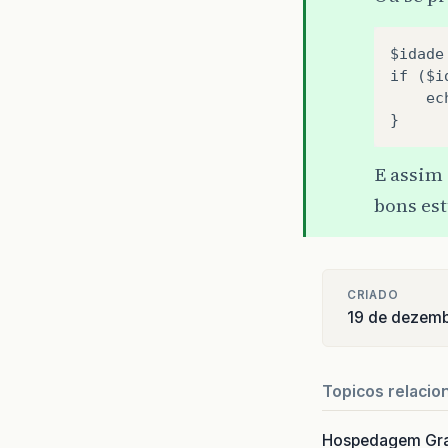
$idade
if ($i
    ec
}
E assim
bons es
CRIADO
19 de dezemb
Topicos relacio
Hospedagem Grat