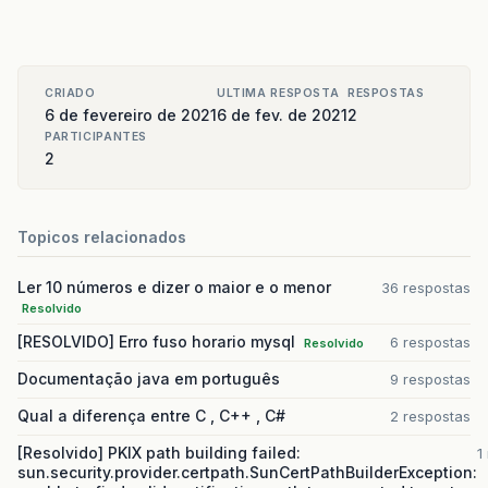
CRIADO
ULTIMA RESPOSTA
RESPOSTAS
6 de fevereiro de 2021
6 de fev. de 2021
2
PARTICIPANTES
2
Topicos relacionados
Ler 10 números e dizer o maior e o menor
36 respostas
Resolvido
[RESOLVIDO] Erro fuso horario mysql
6 respostas
Resolvido
Documentação java em português
9 respostas
Qual a diferença entre C , C++ , C#
2 respostas
[Resolvido] PKIX path building failed:
1
sun.security.provider.certpath.SunCertPathBuilderException: