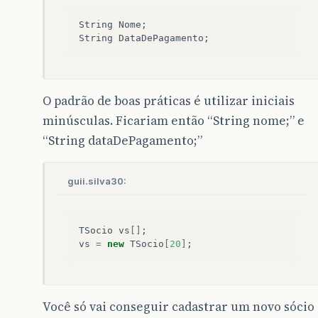
String
Nome
;
String
DataDePagamento
;
O padrão de boas práticas é utilizar iniciais
minúsculas. Ficariam então “String nome;” e
“String dataDePagamento;”
guii.silva30:
TSocio
vs
[]
;
vs
=
new
TSocio
[
20
]
;
Você só vai conseguir cadastrar um novo sócio