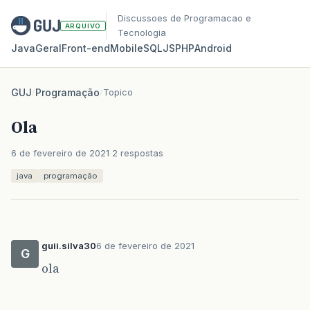
Discussoes de Programacao e
ARQUIVO
Tecnologia
Java
Geral
Front‑end
Mobile
SQL
JS
PHP
Android
GUJ
/
Programação
/
Topico
Ola
6 de fevereiro de 2021
2 respostas
java
programação
guii.silva30
6 de fevereiro de 2021
G
ola