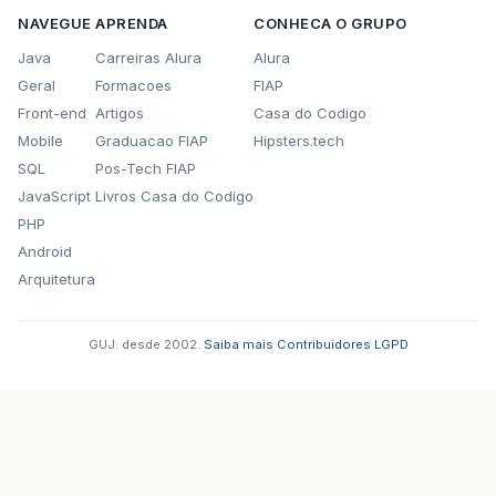
NAVEGUE
APRENDA
CONHECA O GRUPO
Java
Carreiras Alura
Alura
Geral
Formacoes
FIAP
Front-end
Artigos
Casa do Codigo
Mobile
Graduacao FIAP
Hipsters.tech
SQL
Pos-Tech FIAP
JavaScript
Livros Casa do Codigo
PHP
Android
Arquitetura
GUJ: desde 2002.
·
Saiba mais
·
Contribuidores
·
LGPD