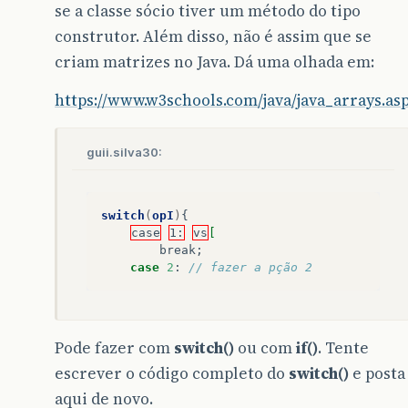
se a classe sócio tiver um método do tipo
construtor. Além disso, não é assim que se
criam matrizes no Java. Dá uma olhada em:
https://www.w3schools.com/java/java_arrays.as
guii.silva30:
switch
(
opI
)
{
case
1:
vs
[
break
;
case
2
:
// fazer a pção 2
Pode fazer com
switch()
ou com
if()
. Tente
escrever o código completo do
switch()
e posta
aqui de novo.